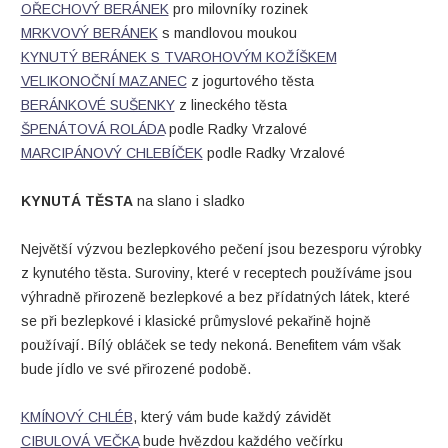
OŘECHOVÝ BERÁNEK
pro milovníky rozinek
MRKVOVÝ BERÁNEK
s mandlovou moukou
KYNUTÝ BERÁNEK S TVAROHOVÝM KOŽÍŠKEM
VELIKONOČNÍ MAZANEC
z jogurtového těsta
BERÁNKOVÉ SUŠENKY
z lineckého těsta
ŠPENÁTOVÁ ROLÁDA
podle Radky Vrzalové
MARCIPÁNOVÝ CHLEBÍČEK
podle Radky Vrzalové
KYNUTÁ TĚSTA
na slano i sladko
Největší výzvou bezlepkového pečení jsou bezesporu výrobky
z kynutého těsta. Suroviny, které v receptech používáme jsou
výhradně přirozeně bezlepkové a bez přídatných látek, které
se při bezlepkové i klasické průmyslové pekařině hojně
používají. Bílý obláček se tedy nekoná. Benefitem vám však
bude jídlo ve své přirozené podobě.
KMÍNOVÝ CHLÉB
, který vám bude každý závidět
CIBULOVÁ VEČKA
bude hvězdou každého večírku