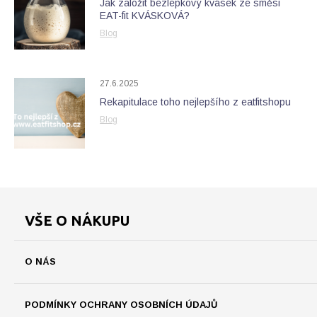
Jak založit bezlepkový kvásek ze směsi
EAT-fit KVÁSKOVÁ?
Blog
27.6.2025
Rekapitulace toho nejlepšího z eatfitshopu
Blog
VŠE O NÁKUPU
O NÁS
PODMÍNKY OCHRANY OSOBNÍCH ÚDAJŮ