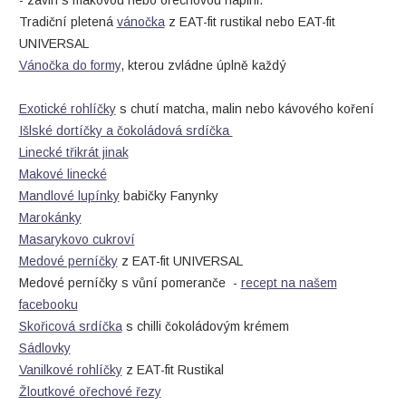
- závin s makovou nebo ořechovou náplni.
Tradiční pletená
vánočka
z EAT-fit rustikal nebo EAT-fit
UNIVERSAL
Vánočka do formy
, kterou zvládne úplně každý
Exotické rohlíčky
s chutí matcha, malin nebo kávového koření
Išlské dortíčky a čokoládová srdíčka
Linecké třikrát jinak
Makové linecké
Mandlové lupínky
babičky Fanynky
Marokánky
Masarykovo cukroví
Medové perníčky
z EAT-fit UNIVERSAL
Medové perníčky s vůní pomeranče -
recept na našem
facebooku
Skořicová srdíčka
s chilli čokoládovým krémem
Sádlovky
Vanilkové rohlíčky
z EAT-fit Rustikal
Žloutkové ořechové řezy