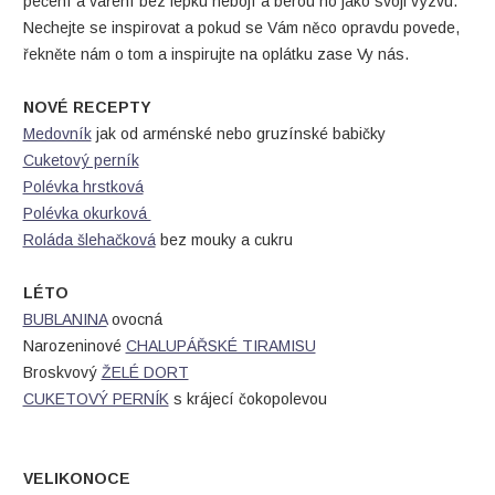
pečení a vaření bez lepku nebojí a berou ho jako svoji výzvu.
Nechejte se inspirovat a pokud se Vám něco opravdu povede,
řekněte nám o tom a inspirujte na oplátku zase Vy nás.
NOVÉ RECEPTY
Medovník
jak od arménské nebo gruzínské babičky
Cuketový perník
Polévka hrstková
Polévka okurková
Roláda šlehačková
bez mouky a cukru
LÉTO
BUBLANINA
ovocná
Narozeninové
CHALUPÁŘSKÉ TIRAMISU
Broskvový
ŽELÉ DORT
CUKETOVÝ PERNÍK
s krájecí čokopolevou
VELIKONOCE