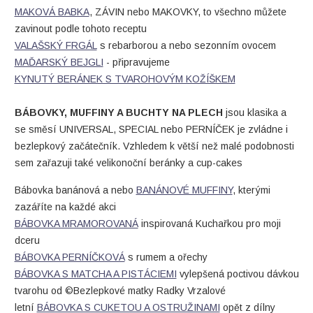
MAKOVÁ BABKA
, ZÁVIN nebo MAKOVKY, to všechno můžete
zavinout podle tohoto receptu
VALAŠSKÝ FRGÁL
s rebarborou a nebo sezonním ovocem
MAĎARSKÝ BEJGLI
- připravujeme
KYNUTÝ BERÁNEK S TVAROHOVÝM KOŽÍŠKEM
BÁBOVKY, MUFFINY A BUCHTY NA PLECH
jsou klasika a
se směsí UNIVERSAL, SPECIAL nebo PERNÍČEK je zvládne i
bezlepkový začátečník. Vzhledem k větší než malé podobnosti
sem zařazuji také velikonoční beránky a cup-cakes
Bábovka banánová a nebo
BANÁNOVÉ MUFFINY
, kterými
zazáříte na každé akci
BÁBOVKA MRAMOROVANÁ
inspirovaná Kuchařkou pro moji
dceru
BÁBOVKA PERNÍČKOVÁ
s rumem a ořechy
BÁBOVKA S MATCHA A PISTÁCIEMI
vylepšená poctivou dávkou
tvarohu od ©Bezlepkové matky Radky Vrzalové
letní
BÁBOVKA S CUKETOU A OSTRUŽINAMI
opět z dílny