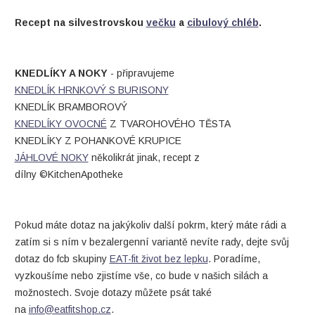
Recept na silvestrovskou
večku
a
cibulový chléb
.
KNEDLÍKY A NOKY
- připravujeme
KNEDLÍK HRNKOVÝ S BURISONY
KNEDLÍK BRAMBOROVÝ
KNEDLÍKY OVOCNÉ
Z TVAROHOVÉHO TĚSTA
KNEDLÍKY Z POHANKOVÉ KRUPICE
JÁHLOVÉ NOKY
několikrát jinak, recept z
dílny ©KitchenApotheke
Pokud máte dotaz na jakýkoliv další pokrm, který máte rádi a
zatím si s ním v bezalergenní variantě nevíte rady, dejte svůj
dotaz do fcb skupiny
EAT-fit život bez lepku
. Poradíme,
vyzkoušíme nebo zjistíme vše, co bude v našich silách a
možnostech. Svoje dotazy můžete psát také
na
info@eatfitshop.cz
.