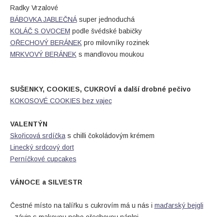
Radky Vrzalové
BÁBOVKA JABLEČNÁ
super jednoduchá
KOLÁČ S OVOCEM
podle švédské babičky
OŘECHOVÝ BERÁNEK
pro milovníky rozinek
MRKVOVÝ BERÁNEK
s mandlovou moukou
SUŠENKY, COOKIES, CUKROVÍ a další drobné pečivo
KOKOSOVÉ COOKIES bez vajec
VALENTÝN
Skořicová srdíčka
s chilli čokoládovým krémem
Linecký srdcový dort
Perníčkové cupcakes
VÁNOCE a SILVESTR
Čestné místo na talířku s cukrovím má u nás i
maďarský bejgli