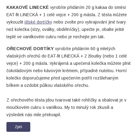
KAKAOVÉ LINECKÉ
vyrobíte přidáním 20 g kakaa do směsi
EAT-fit LINECKÁ + 1 celé vejce + 200 g másla. Z těsta můžete
vykouzlit
išlské dortíčky
nebo zvolte pro vykrajování jiné tvary
než kolečka (slzy, oválky, obdélníčky), upečte je, obalte ještě
teplé ve vanilkovém cukru nebo je nechejte jen tak.
OŘECHOVÉ DORTÍKY
vyrobíte přidáním 60 g mletých
vlašských ořechů do EAT-fit LINECKÁ + 2 žloutky (nebo 1 celé
vejce) + 200 g másla. Vykrájená a upečená kolečka můžete plnit
čokoládovým nebo kávovým krémem, případně nutelou. Horní
kolečko doporučujeme před upečením potřít rozšlehaným
bílkem a ozdobit půlkou vlašského ořechu.
Z ořechového těsta jdou tvarovat také rohlíčky a obalovat je v
moučkovém cukru s vanilkou. My to minulý rok zkusili a
výsledek nás mile překvapil.
Zpět