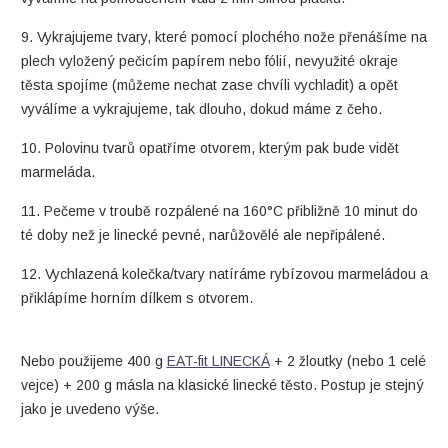
9. Vykrajujeme tvary, které pomocí plochého nože přenášíme na
plech vyložený pečicím papírem nebo fólií, nevyužité okraje
těsta spojíme (můžeme nechat zase chvíli vychladit) a opět
vyválíme a vykrajujeme, tak dlouho, dokud máme z čeho.
10. Polovinu tvarů opatříme otvorem, kterým pak bude vidět
marmeláda.
11. Pečeme v troubě rozpálené na 160°C přibližně 10 minut do
té doby než je linecké pevné, narůžovělé ale nepřipálené.
12. Vychlazená kolečka/tvary natíráme rybízovou marmeládou a
přiklápíme horním dílkem s otvorem.
Nebo použijeme 400 g
EAT-fit LINECKÁ
+ 2 žloutky (nebo 1 celé
vejce) + 200 g másla na klasické linecké těsto. Postup je stejný
jako je uvedeno výše.