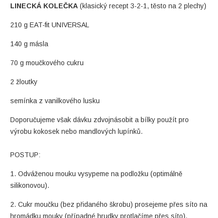
LINECKÁ KOLEČKA
(klasický recept 3-2-1, těsto na 2 plechy)
210 g EAT-fit UNIVERSAL
140 g másla
70 g moučkového cukru
2 žloutky
semínka z vanilkového lusku
Doporučujeme však dávku zdvojnásobit a bílky použít pro
výrobu kokosek nebo mandlových lupínků.
POSTUP:
1. Odváženou mouku vysypeme na podložku (optimálně
silikonovou).
2. Cukr moučku (bez přidaného škrobu) prosejeme přes síto na
hromádku mouky (případné hrudky protlačíme přes síto).