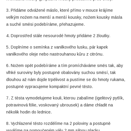
3. Přidáme odvážené máslo, které přímo v mouce krájíme
velkým nožem na menší a menší kousky, nožem kousky másla
a suché směsi podebíráme, přehazujeme.
4. Doprostřed stále nesourodé hmoty přidáme 2 žloutky.
5. Doplníme o semínka z vanilkového lusku, pár kapek
vanilkového oleje nebo nastrouhanou kůru z citrónu.
6. Nožem opět podebíráme a tím promícháváme směs tak, aby
vlhké suroviny byly postupně obalovány suchou směsí, tak
dlouhou až nám dojde trpělivost a pustíme se do hmoty rukama,
postupně vypracujeme kompaktní pevné těsto.
7. Z těsta vymodelujeme kouli, kterou zabalíme (igelitový pytlík,
potravinová fólie, voskovaný ubrousek) a dáme chladit na
několik hodin do lednice.
8. Vychlazené těsto rozdělíme na 2 poloviny a postupně
vyválíme na pomoučeném válu 2 mm silnou placku.