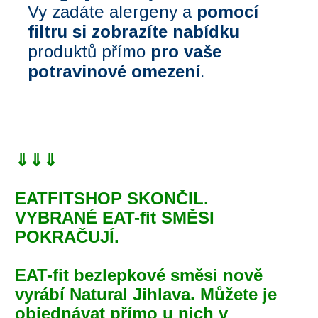
Vy zadáte alergeny a
pomocí
filtru si zobrazíte nabídku
produktů přímo
pro vaše
potravinové omezení
.
⇓⇓⇓
EATFITSHOP SKONČIL.
VYBRANÉ EAT-fit SMĚSI
POKRAČUJÍ.
EAT-fit bezlepkové směsi nově
vyrábí Natural Jihlava. Můžete je
objednávat přímo u nich v