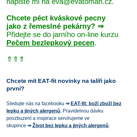
napište mi na eva@evatoman.cz.
Chcete péct kváskové pecny
jako z řemeslné pekárny? ⇒
Přidejte se do jarního on-line kurzu
Pečem bezlepkový pecen
.
⇑⇑⇑
Chcete mít EAT-fit novinky na talíři jako
první?
Sledujte nás na facebooku
⇒
EAT-fit: boží zboží bez
lepku a jiných alergenů
.
Pravidelnou dávku
povzbuzení a inspirace servírujeme ve
skupince
⇒
Život bez lepku a jiných alergenů
.