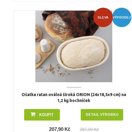
SLEVA
VÝPRODEJ
Ošatka ratan oválná široká ORION (24x18,5x9 cm) na
1,2 kg bochníček
KOUPIT
DETAIL VÝROBKU
207,90 Kč
297,00 Kč