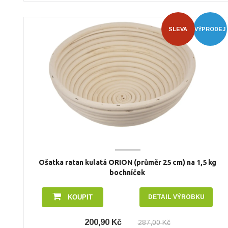
SLEVA
VÝPRODEJ
Ošatka ratan kulatá ORION (průměr 25 cm) na 1,5 kg
bochníček
KOUPIT
DETAIL VÝROBKU
200,90 Kč
287,00 Kč