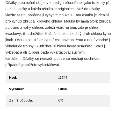
Ošatky jsou ručně sbíjeny z pedigu přesně tak, jako to znaly již
naše babičky a každá ošatka je originálem. Než do ošatky
vložíte těsto, pořádně ji vysypte moukou. Tato ošatka je ideální
pro kynutí zhruba kilového chleba. Mouka by měla tvořit zhruba
polovinu z váhy chleba, záleží však na tom, zda je chléb
kváskový, či s droždím. Každá mouka a každý druh chleba kyne
jinak. Ošatka slouží ke kynutí chlebového těsta a není vhodné ji
vkládat do trouby. S údržbou si hlavu lámat nemusíte. Stačí ji
vyklepat a otřít, popřípadě vykartáčovat suchým
kartáčem. Ošatky se nemáčí, pouze se nechají oschnout,
případně je můžete vykartáčovat.
Kód:
11544
Výrobce:
Orion
Země původu:
ČR