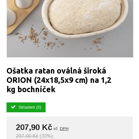
Ošatka ratan oválná široká
ORION (24x18,5x9 cm) na 1,2
kg bochníček
Skladem (3)
207,90 Kč
vč.
DPH
297,00 Kč
(30%)