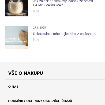
Jak založit bezlepkový kvásek ze směsi
EAT-fit KVÁSKOVÁ?
Blog
27.6.2025
Rekapitulace toho nejlepšího z eatfitshopu
Blog
VŠE O NÁKUPU
O NÁS
PODMÍNKY OCHRANY OSOBNÍCH ÚDAJŮ