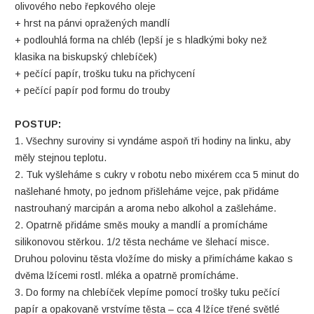
olivového nebo řepkového oleje
+ hrst na pánvi opražených mandlí
+ podlouhlá forma na chléb (lepší je s hladkými boky než
klasika na biskupský chlebíček)
+ pečící papír, trošku tuku na přichycení
+ pečící papír pod formu do trouby
POSTUP:
1. Všechny suroviny si vyndáme aspoň tři hodiny na linku, aby
měly stejnou teplotu.
2. Tuk vyšleháme s cukry v robotu nebo mixérem cca 5 minut do
našlehané hmoty, po jednom přišleháme vejce, pak přidáme
nastrouhaný marcipán a aroma nebo alkohol a zašleháme.
2. Opatrně přidáme směs mouky a mandlí a promícháme
silikonovou stěrkou. 1/2 těsta necháme ve šlehací misce.
Druhou polovinu těsta vložíme do misky a přimícháme kakao s
dvěma lžícemi rostl. mléka a opatrně promícháme.
3. Do formy na chlebíček vlepíme pomocí trošky tuku pečící
papír a opakovaně vrstvíme těsta – cca 4 lžíce třené světlé