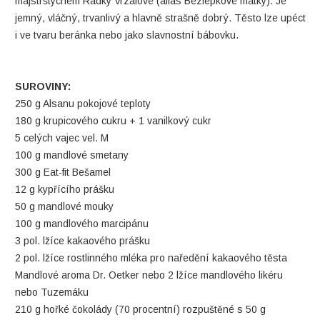
majstrštychem Radky Vrzalové (alias Bezlepkové matky). Je
jemný, vláčný, trvanlivý a hlavně strašně dobrý. Těsto lze upéct
i ve tvaru beránka nebo jako slavnostní bábovku.
SUROVINY:
250 g Alsanu pokojové teploty
180 g krupicového cukru + 1 vanilkový cukr
5 celých vajec vel. M
100 g mandlové smetany
300 g Eat-fit Bešamel
12 g kypřícího prášku
50 g mandlové mouky
100 g mandlového marcipánu
3 pol. lžíce kakaového prášku
2 pol. lžíce rostlinného mléka pro naředění kakaového těsta
Mandlové aroma Dr. Oetker nebo 2 lžíce mandlového likéru
nebo Tuzemáku
210 g hořké čokolády (70 procentní) rozpuštěné s 50 g