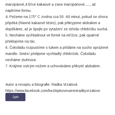
marcipáové,4 lžíce kakaové a zase marcipánové....., až
naplníme formu.
4. Pečeme na 175° C zvolna cca 50 -60 minut, pokud se shora
připéká (hlavně kakaové těsto), pak přikryjeme alobalem a
dopékáme, až je špejle po vytažení ze středu chlebíčku suchá.
5. Necháme vychladnout ve formě na mřížce, pak opatrně
překlopíme na tác.
6. Čokoládu rozpustíme s tukem a přidáme na sucho opražené
mandle. Směsí přelijeme vychladlý chlebíček. Čokoládu
necháme ztuhnout.
7. Krájíme ostrým nožem a uchováváme přikryté alobalem.
Autor a receptu a fotografie: Radka Vrzalová
https://www.facebook.com/bezlepkovevareniradkyvrzalove
Zpět