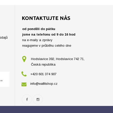
KONTAKTUJTE NÁS
od pondělí do pátku
jsme na telefonu od 9 do 16 hod
údajů
na e-maily a zprávy
reagujeme v průběhu celého dne
Hodslavice 392, Hodslavice 742 71,
Česká republika
+420 601 374 907
info@eatfitshop.cz