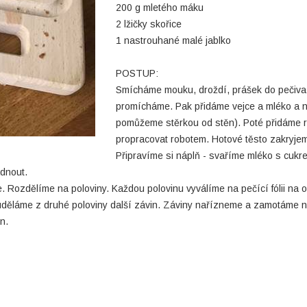
200 g mletého máku
2 lžičky skořice
1 nastrouhané malé jablko
POSTUP:
Smícháme mouku, droždí, prášek do pečiva,
promícháme. Pak přidáme vejce a mléko a 
pomůžeme stěrkou od stěn). Poté přidáme 
propracovat robotem. Hotové těsto zakryje
Připravíme si náplň - svaříme mléko s cukre
dnout.
 Rozdělíme na poloviny. Každou polovinu vyválíme na pečící fólii na 
 uděláme z druhé poloviny další závin. Záviny nařízneme a zamotáme 
n.