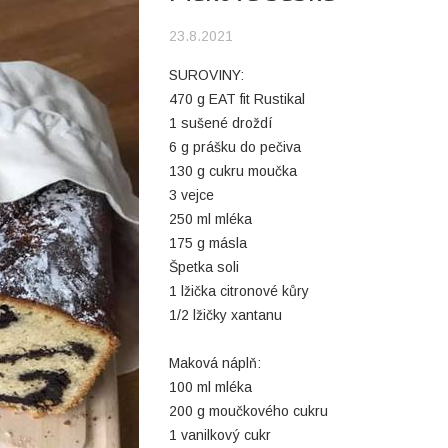
23.8.2021
SUROVINY:
470 g EAT fit Rustikal
1 sušené droždí
6 g prášku do pečiva
130 g cukru moučka
3 vejce
250 ml mléka
175 g másla
Špetka soli
1 lžička citronové kůry
1/2 lžičky xantanu
Maková náplň:
100 ml mléka
200 g moučkového cukru
1 vanilkový cukr