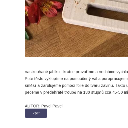
nastrouhané jablko - krátce provaříme a necháme vychla
Poté těsto vyklopíme na pomoučený vál a poropracujeme.
směsí a zarolujeme pomocí folie do tvaru závinu. Takto
pečeme v predehřáté troubě na 180 stupňů cca 45-50 mi
AUTOR: Pavel Pavel
Zpět