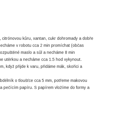
 citrónovou kůru, xantan, cukr dohromady a dobře
necháme v robotu cca 2 min promíchat (občas
rozpuštěné maslo a sůl a necháme 8 min
me utěrkou a necháme cca 1.5 hod vykynout.
m, když přijde k varu, přidáme mák, skořici a
obdélník o tloušťce cca 5 mm, potřeme makovou
na pečícím papíru. S papírem vložíme do formy a