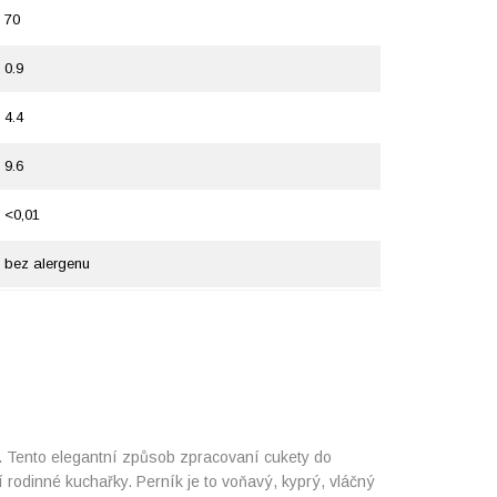
70
0.9
4.4
9.6
<0,01
bez alergenu
. Tento elegantní způsob zpracovaní cukety do
í rodinné kuchařky. Perník je to voňavý, kyprý, vláčný