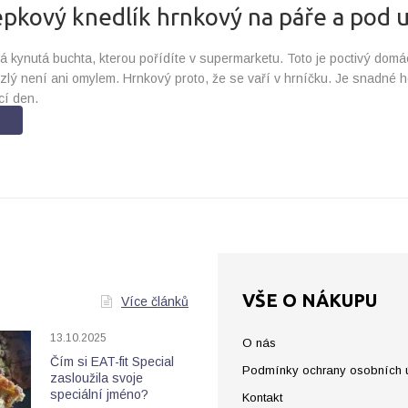
epkový knedlík hrnkový na páře a pod
á kynutá buchta, kterou pořídíte v supermarketu. Toto je poctivý domá
izlý není ani omylem. Hrnkový proto, že se vaří v hrníčku. Je snadné ho
cí den.
VŠE O NÁKUPU
Více článků
13.10.2025
O nás
Čím si EAT-fit Special
Podmínky ochrany osobních 
zasloužila svoje
speciální jméno?
Kontakt