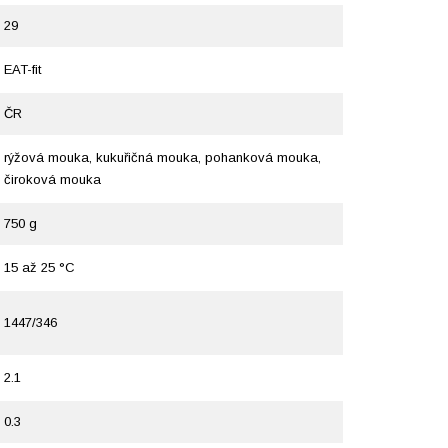
29
EAT-fit
ČR
rýžová mouka, kukuřičná mouka, pohanková mouka,
čiroková mouka
750 g
15 až 25 °C
1447/346
2.1
0.3