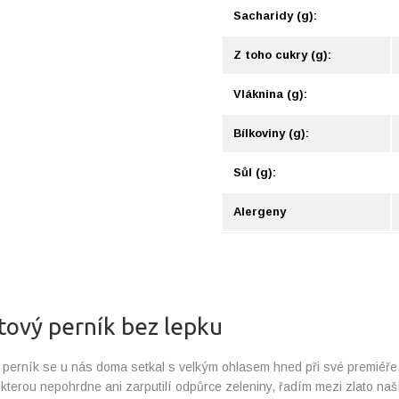
Sacharidy (g):
Z toho cukry (g):
Vláknina (g):
Bílkoviny (g):
Sůl (g):
Alergeny
tový perník bez lepku
perník se u nás doma setkal s velkým ohlasem hned při své premiéře
 kterou nepohrdne ani zarputilí odpůrce zeleniny, řadím mezi zlato naš