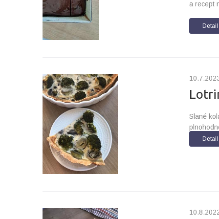
a recept 
Detail
10.7.202
Lotri
Slané kol
plnohodno
Detail
10.8.202