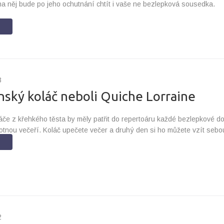
na něj bude po jeho ochutnání chtít i vaše ne bezlepková sousedka.
3
nský koláč neboli Quiche Lorraine
áče z křehkého těsta by měly patřit do repertoáru každé bezlepkové 
tnou večeří. Koláč upečete večer a druhý den si ho můžete vzít sebou
2