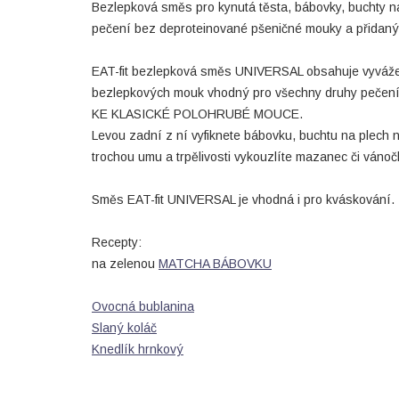
Bezlepková směs pro kynutá těsta, bábovky, buchty na
pečení bez deproteinované pšeničné mouky a přidaný
EAT-fit bezlepková směs UNIVERSAL obsahuje vyváž
bezlepkových mouk vhodný pro všechny druhy pečen
KE KLASICKÉ POLOHRUBÉ MOUCE.
Levou zadní z ní vyfiknete bábovku, buchtu na plech 
trochou umu a trpělivosti vykouzlíte mazanec či vánoč
Směs EAT-fit UNIVERSAL je vhodná i pro kváskování.
Recepty:
na zelenou
MATCHA BÁBOVKU
Ovocná bublanina
Slaný koláč
Knedlík hrnkový