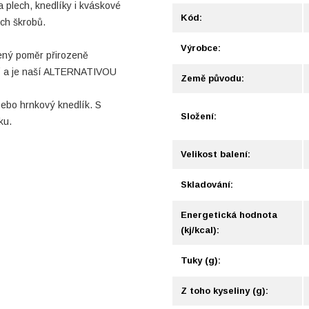
 plech, knedlíky i kváskové
Kód:
ch škrobů.
Výrobce:
ený poměr přirozeně
í a je naší ALTERNATIVOU
Země původu:
nebo hrnkový knedlík. S
Složení:
ku.
Velikost balení:
Skladování:
Energetická hodnota
(kj/kcal):
Tuky (g):
Z toho kyseliny (g):