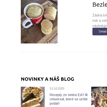
Bezl
Žádná bíl
nok a osl
následují
Detail
NOVINKY A NÁŠ BLOG
13.10.2025
Recepty ze směsi EAT-fit
Universal, které se určitě
podaří