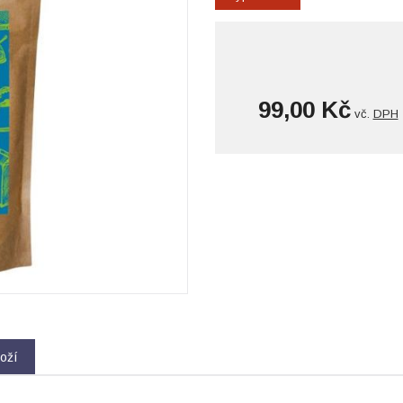
99,00 Kč
vč.
DPH
oží