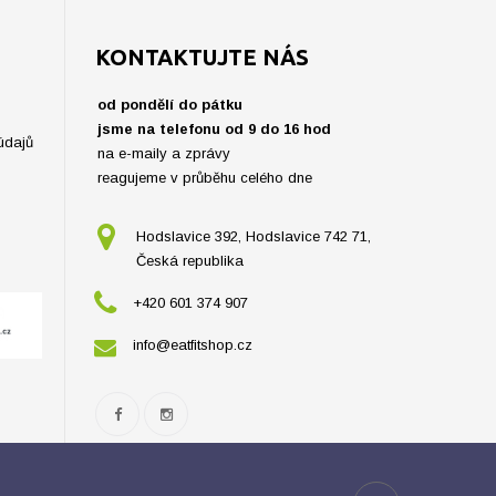
KONTAKTUJTE NÁS
od pondělí do pátku
jsme na telefonu od 9 do 16 hod
údajů
na e-maily a zprávy
reagujeme v průběhu celého dne
Hodslavice 392, Hodslavice 742 71,
Česká republika
+420 601 374 907
info@eatfitshop.cz