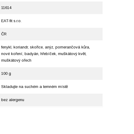
11614
EAT-fit s.r.o.
ČR
fenykl, koriandr, skořice, anýz, pomerančová kůra,
nové koření, badyán, hřebíček, muškátový květ,
muškátový ořech
100 g
Skladujte na suchém a temném místě
bez alergenu