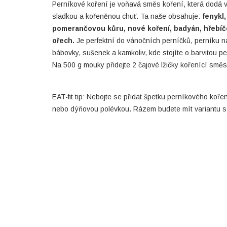
Perníkové koření je voňavá směs koření, která dodá 
sladkou a kořeněnou chuť. Ta naše obsahuje:
fenykl,
pomerančovou kůru, nové koření, badyán, hřebíč
ořech.
Je perfektní do vánočních perníčků, perníku n
bábovky, sušenek a kamkoliv, kde stojíte o barvitou p
Na 500 g mouky přidejte 2 čajové lžičky kořenící směs
EAT-fit tip: Nebojte se přidat špetku perníkového koře
nebo dýňovou polévkou. Rázem budete mít variantu 