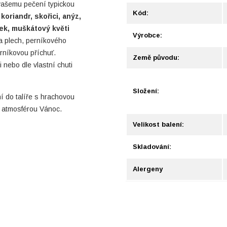
vašemu pečení typickou
Kód:
 koriandr, skořici, anýz,
ek, muškátový květi
Výrobce:
a plech, perníkového
erníkovou příchuť.
Země původu:
i nebo dle vlastní chuti
Složení:
ní do talíře s hrachovou
s atmosférou Vánoc.
Velikost balení:
Skladování:
Alergeny