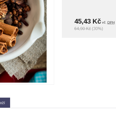
45,43 Kč
vč.
DPH
64,90 Kč
(30%)
oží