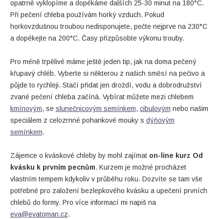
opatrně vyklopíme a dopékáme dalších 25-30 minut na 180°C.
Při pečení chleba používám horký vzduch. Pokud
horkovzdušnou troubou nedisponujete, pečte nejprve na 230°C
a dopékejte na 200°C. Časy přizpůsobte výkonu trouby.
Pro méně trpělivé máme ještě jeden tip, jak na doma pečený
křupavý chléb. Vyberte si některou z našich směsí na pečivo a
půjde to rychleji. Stačí přidat jen droždí, vodu a dobrodružství
zvané pečení chleba začíná. Vybírat můžete mezi chlebem
kmínovým
, se
slunečnicovým semínkem
,
cibulovým
nebo našim
speciálem z celozrnné pohankové mouky s
dýňovým
semínkem
.
Zájemce o kváskové chleby by mohl zajímat
on-line kurz Od
kvásku k prvním pecnům
. Kurzem je možné procházet
vlastním tempem kdykoliv v průběhu roku. Dozvíte se tam vše
potřebné pro založení bezlepkového kvásku a upečení prvních
chlebů do formy. Pro více informací mi napiš na
eva@evatoman.cz
.