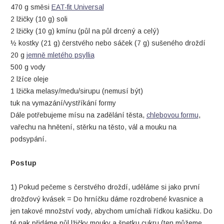
470 g směsi
EAT-fit Universal
2 lžičky (10 g) soli
2 lžičky (10 g) kmínu (půl na půl drcený a celý)
½ kostky (21 g) čerstvého nebo sáček (7 g) sušeného droždí
20 g
jemně mletého psyllia
500 g vody
2 lžíce oleje
1 lžička melasy/medu/sirupu (nemusí být)
tuk na vymazání/vystříkání formy
Dále potřebujeme mísu na zadělání těsta,
chlebovou formu
,
vařechu na hnětení, stěrku na těsto, vál a mouku na
podsypání.
Postup
1) Pokud pečeme s čerstvého droždí, uděláme si jako první
drožďový kvásek = Do hrníčku dáme rozdrobené kvasnice a
jen takové množství vody, abychom umíchali řídkou kašičku. Do
té pak přidáme půl lžičky mouky a špetku cukru (ten můžeme