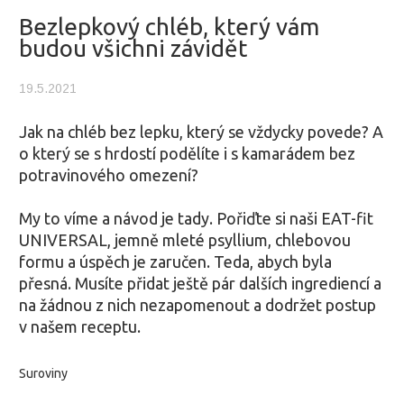
Bezlepkový chléb, který vám
budou všichni závidět
19.5.2021
Jak na chléb bez lepku, který se vždycky povede? A
o který se s hrdostí podělíte i s kamarádem bez
potravinového omezení?
My to víme a návod je tady. Pořiďte si naši EAT-fit
UNIVERSAL, jemně mleté psyllium, chlebovou
formu a úspěch je zaručen. Teda, abych byla
přesná. Musíte přidat ještě pár dalších ingrediencí a
na žádnou z nich nezapomenout a dodržet postup
v našem receptu.
Suroviny