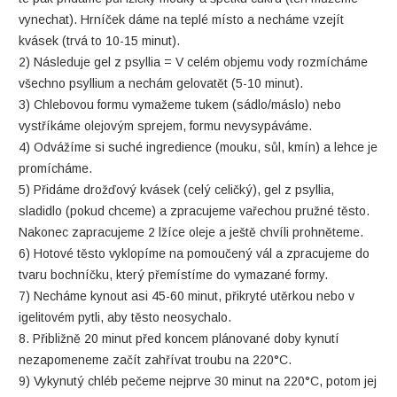
vynechat). Hrníček dáme na teplé místo a necháme vzejít
kvásek (trvá to 10-15 minut).
2) Následuje gel z psyllia = V celém objemu vody rozmícháme
všechno psyllium a nechám gelovatět (5-10 minut).
3) Chlebovou formu vymažeme tukem (sádlo/máslo) nebo
vystříkáme olejovým sprejem, formu nevysypáváme.
4) Odvážíme si suché ingredience (mouku, sůl, kmín) a lehce je
promícháme.
5) Přidáme drožďový kvásek (celý celičký), gel z psyllia,
sladidlo (pokud chceme) a zpracujeme vařechou pružné těsto.
Nakonec zapracujeme 2 lžíce oleje a ještě chvíli prohněteme.
6) Hotové těsto vyklopíme na pomoučený vál a zpracujeme do
tvaru bochníčku, který přemístíme do vymazané formy.
7) Necháme kynout asi 45-60 minut, přikryté utěrkou nebo v
igelitovém pytli, aby těsto neosychalo.
8. Přibližně 20 minut před koncem plánované doby kynutí
nezapomeneme začít zahřívat troubu na 220°C.
9) Vykynutý chléb pečeme nejprve 30 minut na 220°C, potom jej