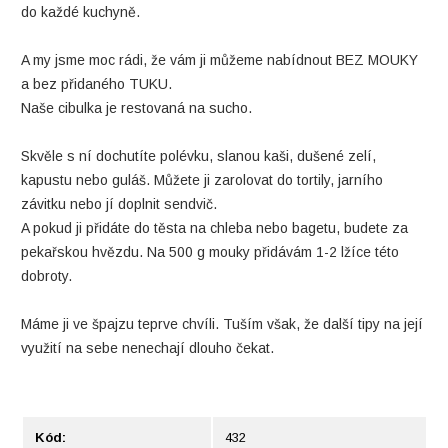
do každé kuchyně.
A my jsme moc rádi, že vám ji můžeme nabídnout BEZ MOUKY
a bez přidaného TUKU.
Naše cibulka je restovaná na sucho.
Skvěle s ní dochutíte polévku, slanou kaši, dušené zelí,
kapustu nebo guláš. Můžete ji zarolovat do tortily, jarního
závitku nebo jí doplnit sendvič.
A pokud ji přidáte do těsta na chleba nebo bagetu, budete za
pekařskou hvězdu. Na 500 g mouky přidávám 1-2 lžíce této
dobroty.
Máme ji ve špajzu teprve chvíli. Tuším však, že další tipy na její
využití na sebe nenechají dlouho čekat.
Kód:
432