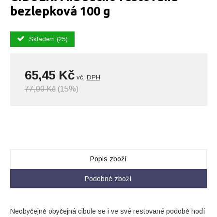
bezlepková 100 g
Skladem (25)
65,45 Kč
vč.
DPH
77,00 Kč
(15%)
Popis zboží
Podobné zboží
Neobyčejně obyčejná cibule se i ve své restované podobě hodí