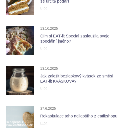
se určitě podaří
Blog
13.10.2025
Čím si EAT-fit Special zasloužila svoje
speciální jméno?
Blog
13.10.2025
Jak založit bezlepkový kvásek ze směsi
EAT-fit KVÁSKOVÁ?
Blog
27.6.2025
Rekapitulace toho nejlepšího z eatfitshopu
Blog