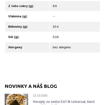
Z toho cukry (g):
6.6
Vláknina (g):
--
Bílkoviny (g):
10.4
Sůl (g):
0.18
Alergeny
bez alergenu
NOVINKY A NÁŠ BLOG
13.10.2025
Recepty ze směsi EAT-fit Universal, které