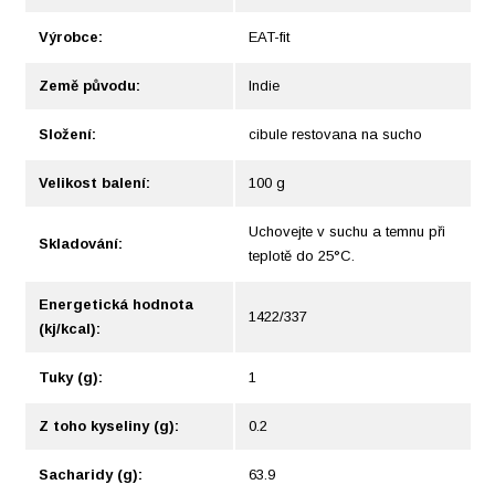
Výrobce:
EAT-fit
Země původu:
Indie
Složení:
cibule restovana na sucho
Velikost balení:
100 g
Uchovejte v suchu a temnu při
Skladování:
teplotě do 25°C.
Energetická hodnota
1422/337
(kj/kcal):
Tuky (g):
1
Z toho kyseliny (g):
0.2
Sacharidy (g):
63.9