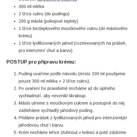
300 ml mléka
2 lžíce cukru (do pudingu)
200 g másla (pokojové teploty)
1 lžíce bezlepkového moučkového cukru (do máslového
krému)
1 lžíce lyofilizovaných jahod (rozmixovaných na prášek,
pro intenzivní chuť a barvu)
POSTUP pro přípravu krému:
Puding uvaříme podle návodu (místo 330 ml použijeme
pouze 300 ml mléka + 2 lžíce cukru).
Po uvaření ho pravidelně mícháme až do úplného
vychladnutí, aby nevznikl škraloup.
Máslo utřeme s moučkovým cukrem a postupně do něj
zašleháme vychladlý jahodový puding.
Přidáme prášek z lyofilizovaných jahod pro intenzivnější
jahodovou chuť i barvu.
Krém necháme lehce ztuhnout v lednici a poté zdobíme