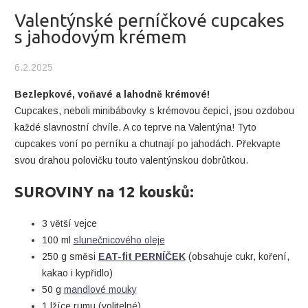
Valentýnské perníčkové cupcakes
s jahodovým krémem
6.2.2025
Bezlepkové, voňavé a lahodně krémové!
Cupcakes, neboli minibábovky s krémovou čepicí, jsou ozdobou
každé slavnostní chvíle. A co teprve na Valentýna! Tyto
cupcakes voní po perníku a chutnají po jahodách. Překvapte
svou drahou polovičku touto valentýnskou dobrůtkou.
SUROVINY na 12 kousků:
3 větší vejce
100 ml
slunečnicového oleje
250 g směsi
EAT-fit PERNÍČEK
(obsahuje cukr, koření,
kakao i kypřidlo)
50 g
mandlové mouky
1 lžíce rumu (volitelné)