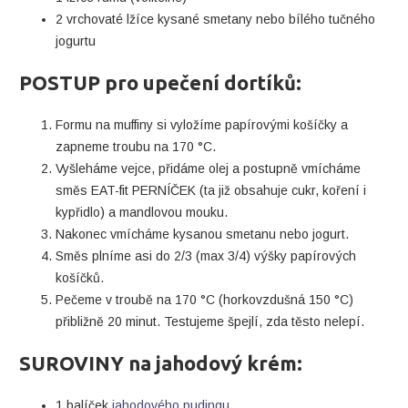
2 vrchovaté lžíce kysané smetany nebo bílého tučného
jogurtu
POSTUP pro upečení dortíků:
Formu na muffiny si vyložíme papírovými košíčky a
zapneme troubu na 170 °C.
Vyšleháme vejce, přidáme olej a postupně vmícháme
směs EAT-fit PERNÍČEK (ta již obsahuje cukr, koření i
kypřidlo) a mandlovou mouku.
Nakonec vmícháme kysanou smetanu nebo jogurt.
Směs plníme asi do 2/3 (max 3/4) výšky papírových
košíčků.
Pečeme v troubě na 170 °C (horkovzdušná 150 °C)
přibližně 20 minut. Testujeme špejlí, zda těsto nelepí.
SUROVINY na jahodový krém:
1 balíček
jahodového pudingu