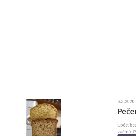
6.3.2020
Pečen
Upéct bez
začíná. P