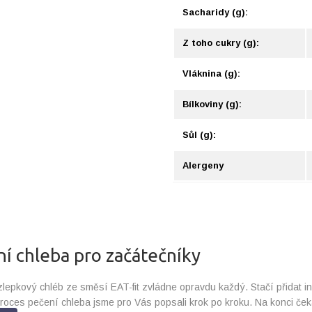
Sacharidy (g):
Z toho cukry (g):
Vláknina (g):
Bílkoviny (g):
Sůl (g):
Alergeny
í chleba pro začátečníky
lepkový chléb ze směsí EAT-fit zvládne opravdu každý. Stačí přidat i
roces pečení chleba jsme pro Vás popsali krok po kroku. Na konci ček