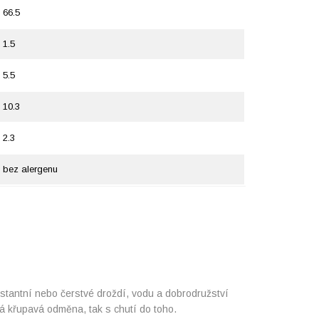
66.5
1.5
5.5
10.3
2.3
bez alergenu
nstantní nebo čerstvé droždí, vodu a dobrodružství
á křupavá odměna, tak s chutí do toho.