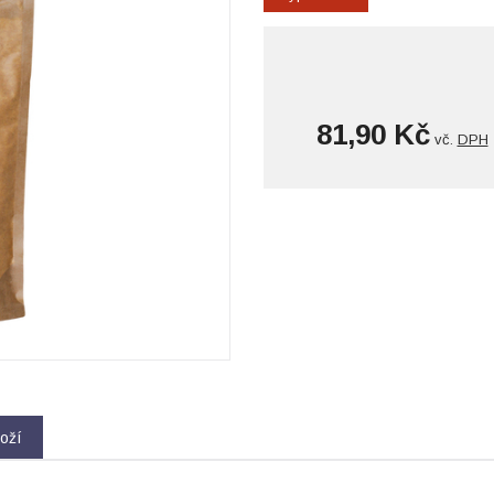
81,90 Kč
vč.
DPH
oží