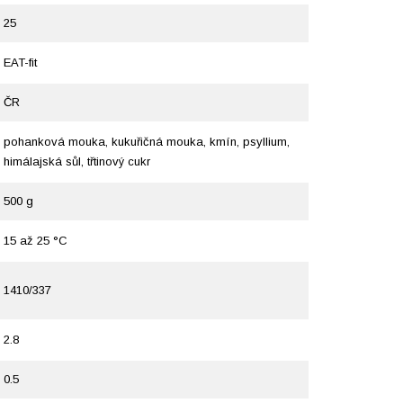
25
EAT-fit
ČR
pohanková mouka, kukuřičná mouka, kmín, psyllium,
himálajská sůl, třtinový cukr
500 g
15 až 25 °C
1410/337
2.8
0.5