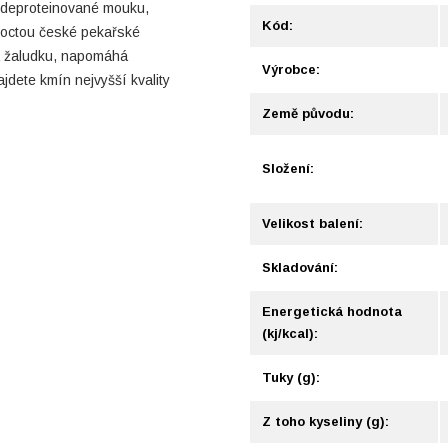
 deproteinované mouku,
Kód:
poctou české pekařské
a žaludku, napomáhá
Výrobce:
jdete kmín nejvyšší kvality
Země původu:
Složení:
Velikost balení:
Skladování:
Energetická hodnota
(kj/kcal):
Tuky (g):
Z toho kyseliny (g):