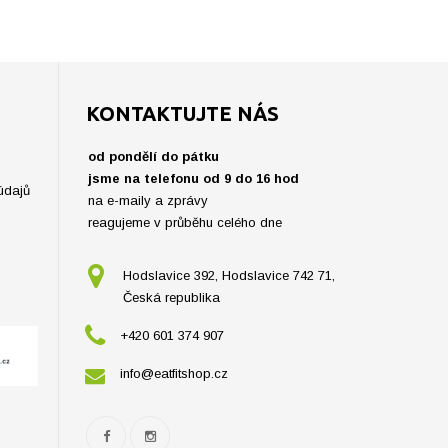
KONTAKTUJTE NÁS
od pondělí do pátku
jsme na telefonu od 9 do 16 hod
údajů
na e-maily a zprávy
reagujeme v průběhu celého dne
Hodslavice 392, Hodslavice 742 71,
Česká republika
+420 601 374 907
info@eatfitshop.cz