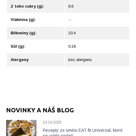
Z toho cukry (g):
6.6
Vláknina (g):
--
Bílkoviny (g):
10.4
Sůl (g):
0.18
Alergeny
bez alergenu
NOVINKY A NÁŠ BLOG
13.10.2025
Recepty ze směsi EAT-fit Universal, které
se určitě podaří