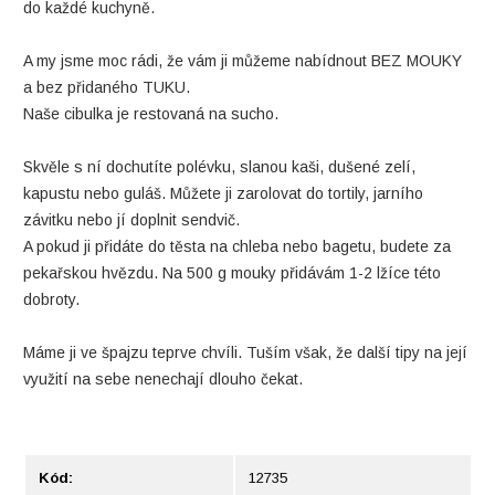
do každé kuchyně.
A my jsme moc rádi, že vám ji můžeme nabídnout BEZ MOUKY
a bez přidaného TUKU.
Naše cibulka je restovaná na sucho.
Skvěle s ní dochutíte polévku, slanou kaši, dušené zelí,
kapustu nebo guláš. Můžete ji zarolovat do tortily, jarního
závitku nebo jí doplnit sendvič.
A pokud ji přidáte do těsta na chleba nebo bagetu, budete za
pekařskou hvězdu. Na 500 g mouky přidávám 1-2 lžíce této
dobroty.
Máme ji ve špajzu teprve chvíli. Tuším však, že další tipy na její
využití na sebe nenechají dlouho čekat.
Kód:
12735