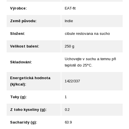
Výrobce:
EAT-fit
Země původu:
Indie
Složení:
cibule restovana na sucho
Velikost balení:
250 g
Uchovejte v suchu a temnu při
Skladování:
teplotě do 25°C.
Energetická hodnota
1422/337
(kj/kcal):
Tuky (g):
1
Z toho kyseliny (g):
0.2
Sacharidy (g):
63.9