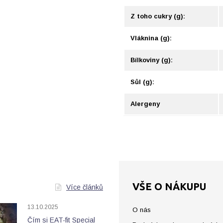
Z toho cukry (g):
Vláknina (g):
Bílkoviny (g):
Sůl (g):
Alergeny
VŠE O NÁKUPU
Více článků
13.10.2025
O nás
Čím si EAT-fit Special