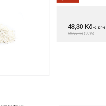
48,30 Kč
vč.
DPH
69,00 Kč
(30%)