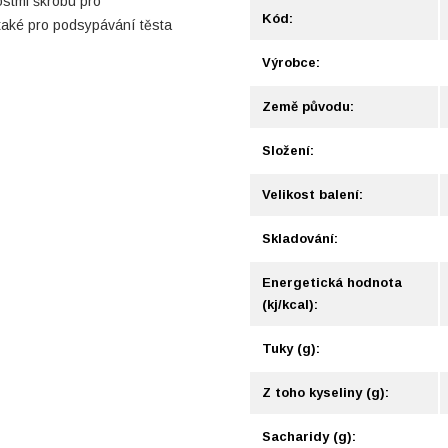
stmi škrobu pro
Kód:
také pro podsypávání těsta
Výrobce:
Země původu:
Složení:
Velikost balení:
Skladování:
Energetická hodnota
(kj/kcal):
Tuky (g):
Z toho kyseliny (g):
Sacharidy (g):