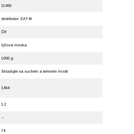
11466
distributor: EAT-fit
ČR
rýžová mouka
1000 g
Skladujte na suchém a temném místě
1464
1.2
--
74