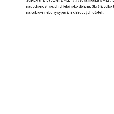
SUPER (nano) JEMNĚ MLETÁ rýžová mouka s vlastno
nadýchanost vašich chlebů jako dělaná. Skvělá volba 
na cukroví nebo vysypávání chlebových ošatek.