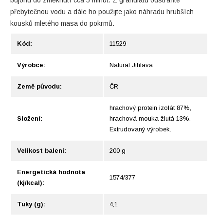
bujonu do změknutí cca 5 minut. Z granulátu odstraňte
přebytečnou vodu a dále ho použijte jako náhradu hrubších
kousků mletého masa do pokrmů.
Kód:
11529
Výrobce:
Natural Jihlava
Země původu:
ČR
hrachový protein izolát 87%,
Složení:
hrachová mouka žlutá 13%.
Extrudovaný výrobek.
Velikost balení:
200 g
Energetická hodnota
1574/377
(kj/kcal):
Tuky (g):
4,1