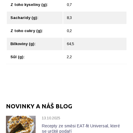
Z toho kyseliny (g):
0,7
Sacharidy (g):
8,3
Z toho cukry (g):
0,2
Bílkoviny (g):
64,5
Sůl (g):
2,2
NOVINKY A NÁŠ BLOG
13.10.2025
Recepty ze směsi EAT-fit Universal, které
se určitě podaří