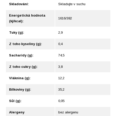
Skladování:
Skladujte v suchu
Energetická hodnota
1616/382
(kj/kcal):
Tuky (g):
2,9
Z toho kyseliny (g):
0,4
Sacharidy (g):
74,5
Z toho cukry (g):
3,8
Vláknina (g):
12,2
Bílkoviny (g):
35,2
Sůl (g):
0,05
Alergeny
bez alergenu