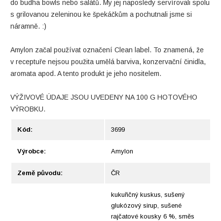
do budha bowls nebo salátů. My jej naposledy servírovali spolu
s grilovanou zeleninou ke špekáčkům a pochutnali jsme si
náramně. :)
Amylon začal používat označení Clean label. To znamená, že
v receptuře nejsou použita umělá barviva, konzervační činidla,
aromata apod. A tento produkt je jeho nositelem.
VÝŽIVOVÉ ÚDAJE JSOU UVEDENY NA 100 G HOTOVÉHO
VÝROBKU.
Kód:
3699
Výrobce:
Amylon
Země původu:
ČR
kukuřičný kuskus, sušený
glukózový sirup, sušené
rajčatové kousky 6 %, směs