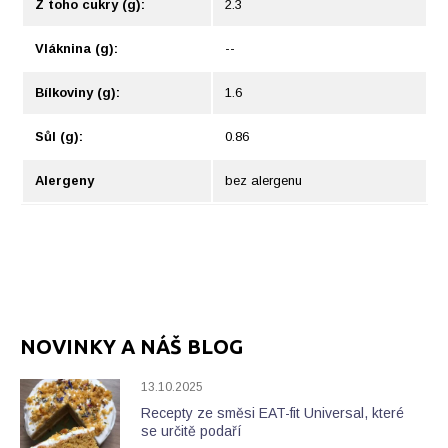
Z toho cukry (g):
2.3
Vláknina (g):
--
Bílkoviny (g):
1.6
Sůl (g):
0.86
Alergeny
bez alergenu
NOVINKY A NÁŠ BLOG
13.10.2025
Recepty ze směsi EAT-fit Universal, které
se určitě podaří