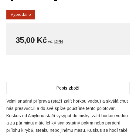
Vyprodáno
35,00 Kč
vč.
DPH
Popis zboží
Velmi snadná příprava (stačí zalít horkou vodou) a skvělá chuť
nás přesvědčili a do své spíže pouštíme tento polotovar.
Kuskus od Amylonu stačí vysypat do misky, zalít horkou vodou
a za pár minut máte lehký samostatný pokrm nebo parádní
přílohu k rybě, steaku nebo jinému masu. Kuskus se hodí také