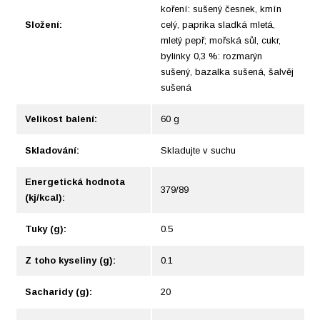
koření: sušený česnek, kmín
Složení:
celý, paprika sladká mletá,
mletý pepř; mořská sůl, cukr,
bylinky 0,3 %: rozmarýn
sušený, bazalka sušená, šalvěj
sušená
Velikost balení:
60 g
Skladování:
Skladujte v suchu
Energetická hodnota
379/89
(kj/kcal):
Tuky (g):
0.5
Z toho kyseliny (g):
0.1
Sacharidy (g):
20