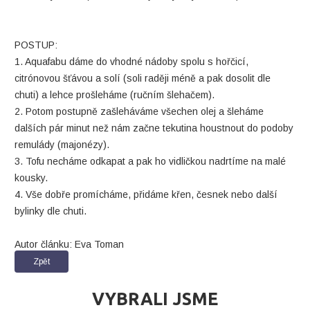
POSTUP:
1. Aquafabu dáme do vhodné nádoby spolu s hořčicí,
citrónovou šťávou a solí (soli raději méně a pak dosolit dle
chuti) a lehce prošleháme (ručním šlehačem).
2. Potom postupně zašleháváme všechen olej a šleháme
dalších pár minut než nám začne tekutina houstnout do podoby
remulády (majonézy).
3. Tofu necháme odkapat a pak ho vidličkou nadrtíme na malé
kousky.
4. Vše dobře promícháme, přidáme křen, česnek nebo další
bylinky dle chuti.
Autor článku: Eva Toman
Zpět
VYBRALI JSME