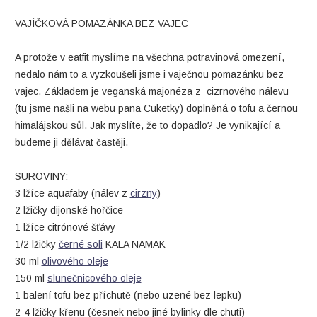
VAJÍČKOVÁ POMAZÁNKA BEZ VAJEC
A protože v eatfit myslíme na všechna potravinová omezení,
nedalo nám to a vyzkoušeli jsme i vaječnou pomazánku bez
vajec. Základem je veganská majonéza z cizrnového nálevu
(tu jsme našli na webu pana Cuketky) doplněná o tofu a černou
himalájskou sůl. Jak myslíte, že to dopadlo? Je vynikající a
budeme ji dělávat častěji.
SUROVINY:
3 lžíce aquafaby (nálev z
cirzny
)
2 lžičky dijonské hořčice
1 lžíce citrónové šťávy
1/2 lžičky
černé soli
KALA NAMAK
30 ml
olivového oleje
150 ml
slunečnicového oleje
1 balení tofu bez příchutě (nebo uzené bez lepku)
2-4 lžičky křenu (česnek nebo jiné bylinky dle chuti)