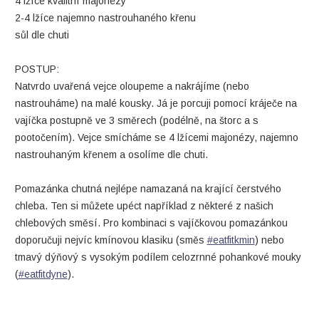
4 lžíce kvalitní majonézy
2-4 lžíce najemno nastrouhaného křenu
sůl dle chuti
POSTUP:
Natvrdo uvařená vejce oloupeme a nakrájíme (nebo
nastrouháme) na malé kousky. Já je porcuji pomocí kráječe na
vajíčka postupně ve 3 směrech (podélně, na štorc a s
pootočením). Vejce smícháme se 4 lžícemi majonézy, najemno
nastrouhaným křenem a osolíme dle chuti.
Pomazánka chutná nejlépe namazaná na krající čerstvého
chleba. Ten si můžete upéct například z některé z našich
chlebových směsí. Pro kombinaci s vajíčkovou pomazánkou
doporučuji nejvíc kmínovou klasiku (směs
#eatfitkmin
) nebo
tmavý dýňový s vysokým podílem celozrnné pohankové mouky
(
#eatfitdyne
).