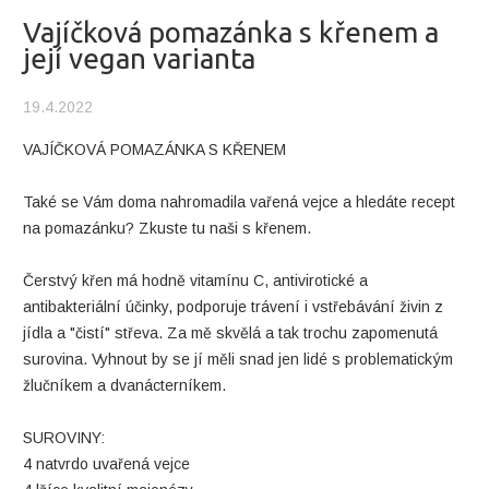
Vajíčková pomazánka s křenem a
její vegan varianta
19.4.2022
VAJÍČKOVÁ POMAZÁNKA S KŘENEM
Také se Vám doma nahromadila vařená vejce a hledáte recept
na pomazánku? Zkuste tu naši s křenem.
Čerstvý křen má hodně vitamínu C, antivirotické a
antibakteriální účinky, podporuje trávení i vstřebávání živin z
jídla a "čistí" střeva. Za mě skvělá a tak trochu zapomenutá
surovina. Vyhnout by se jí měli snad jen lidé s problematickým
žlučníkem a dvanácterníkem.
SUROVINY:
4 natvrdo uvařená vejce