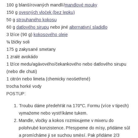
100 g blanšírovaných mandlí/
mandlové mouky
150 g
ovesných vloček (bez lepku)
50 g
strouhaného kokosu
60 g
datlového sirupu
nebo jiné
alternativní sladidlo
3 lžíce (90 g)
kokosového oleje
¼ lžičky soli
175 g zakysané smetany
1 zralé avokádo
1 lžíce medu/agávového/čekankového nebo datlového sirupu
(nebo dle chuti)
1 citrón nebo limeta (chemicky neošetřené)
trocha horké vody
POSTUP:
Troubu dáme předehřát na 170°C. Formu (více v tipech)
vymažeme nebo vystříkáme tukem.
Mandle, vločky a kokos rozmixujeme v mixeru do
polohrubé konzistence. Přesypeme do mísy, přidáme sůl
a promícháme ji se suchou směsí. Pak přidáme 2/3