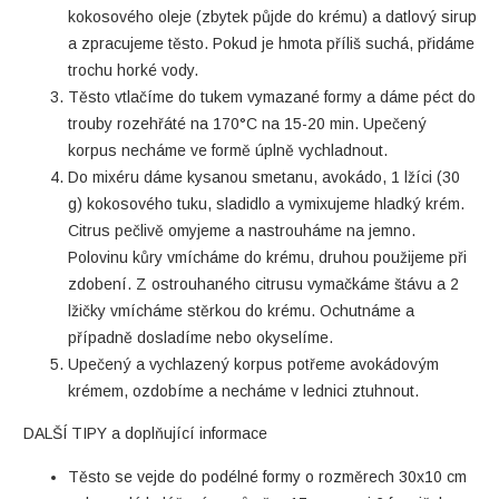
kokosového oleje (zbytek půjde do krému) a datlový sirup
a zpracujeme těsto. Pokud je hmota příliš suchá, přidáme
trochu horké vody.
Těsto vtlačíme do tukem vymazané formy a dáme péct do
trouby rozehřáté na 170°C na 15-20 min. Upečený
korpus necháme ve formě úplně vychladnout.
Do mixéru dáme kysanou smetanu, avokádo, 1 lžíci (30
g) kokosového tuku, sladidlo a vymixujeme hladký krém.
Citrus pečlivě omyjeme a nastrouháme na jemno.
Polovinu kůry vmícháme do krému, druhou použijeme při
zdobení. Z ostrouhaného citrusu vymačkáme štávu a 2
lžičky vmícháme stěrkou do krému. Ochutnáme a
případně dosladíme nebo okyselíme.
Upečený a vychlazený korpus potřeme avokádovým
krémem, ozdobíme a necháme v lednici ztuhnout.
DALŠÍ TIPY a doplňující informace
Těsto se vejde do podélné formy o rozměrech 30x10 cm