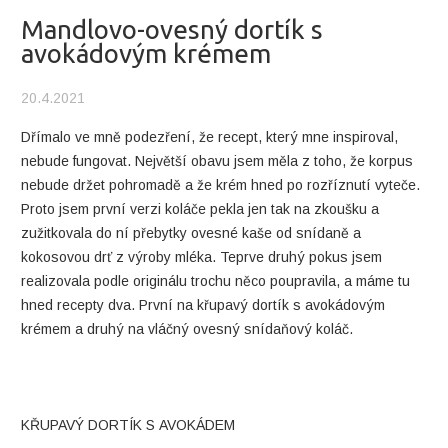
Mandlovo-ovesný dortík s
avokádovým krémem
20.4.2021
Dřímalo ve mně podezření, že recept, který mne inspiroval,
nebude fungovat. Největší obavu jsem měla z toho, že korpus
nebude držet pohromadě a že krém hned po rozříznutí vyteče.
Proto jsem první verzi koláče pekla jen tak na zkoušku a
zužitkovala do ní přebytky ovesné kaše od snídaně a
kokosovou drť z výroby mléka. Teprve druhý pokus jsem
realizovala podle originálu trochu něco poupravila, a máme tu
hned recepty dva. První na křupavý dortík s avokádovým
krémem a druhý na vláčný ovesný snídaňový koláč.
KŘUPAVÝ DORTÍK S AVOKÁDEM