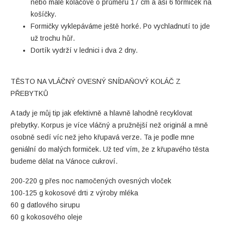
nebo malé koláčové o průměru 17 cm a asi 6 formiček na
košíčky.
Formičky vyklepáváme ještě horké. Po vychladnutí to jde
už trochu hůř.
Dortík vydrží v lednici i dva 2 dny.
TĚSTO NA VLÁČNÝ OVESNÝ SNÍDAŇOVÝ KOLÁČ Z
PŘEBYTKŮ
A tady je můj tip jak efektivně a hlavně lahodně recyklovat
přebytky. Korpus je více vláčný a pružnější než originál a mně
osobně sedí víc než jeho křupavá verze. Ta je podle mne
geniální do malých formiček. Už teď vím, že z křupavého těsta
budeme dělat na Vánoce cukroví.
200-220 g přes noc namočených ovesných vloček
100-125 g kokosové drti z výroby mléka
60 g datlového sirupu
60 g kokosového oleje