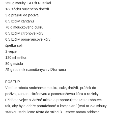
250 g mouky EAT fit Rustikal
1/2 sáčku sušeného droždí
3 g prášku do pečiva
0,5 lžičky xantanu
70 g moučkového cukru
0,5 lžičky citrónové kůry
0,5 lžičky pomerančové kůry
špetka soli
2 vejce
120 ml mléka
80 g másla
25 g rozinek namočených v lžíci rumu
POSTUP:
V míse robotu smícháme mouku, cukr, droždí, prášek do
pečiva, xantan, citrónovou a pomerančovou kůru a rozinky.
Přidáme vejce a vlažné mléko a propracujeme těsto robotem
tak, aby bylo dobře promíchané a kompaktní (trvá to 2-3 minuty,
stěrkou stahujeme těsto do středu). Teprve potom přidáme