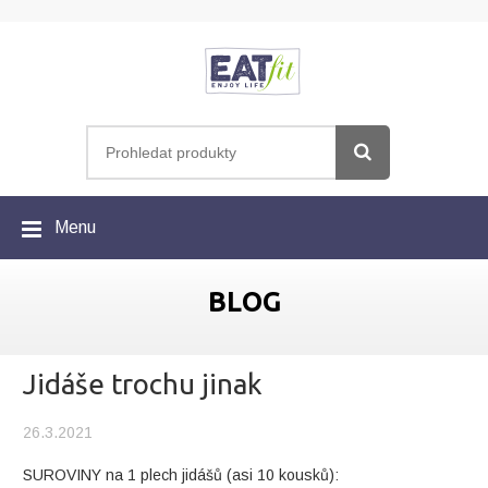
Menu
BLOG
Jidáše trochu jinak
26.3.2021
SUROVINY na 1 plech jidášů (asi 10 kousků):