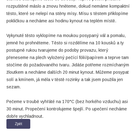
rozpuštěné máslo a znovu hněteme, dokud nemáme kompaktní
těsto, které se nelepí na stěny mísy. Mísu s těstem přiklopíme
pokličkou a necháme asi hodinu kynout na teplém místě.
Vykynuté těsto vyklopíme na moukou posypaný vál a pomalu,
jemně ho prohněteme. Těsto si rozdělíme na 10 kousků a ty
postupně rukou tvarujeme do podoby provazu, který
přeneseme na plech vyložený pečící fólií/papírem a teprve tam
stočíme do požadovaného tvaru. Jidáše potřeme rozmíchaným
žloutkem a necháme dalších 20 minut kynout. Můžeme posypat
solí a kmínem, já měla v těstě rozinky a tak jsem použila jen
sezam.
Pečeme v troubě vyhřáté na 170°C (bez horkého vzduchu) asi
30 minut. Propečení kontrolujeme špejlí. Po upečení necháme
dobře vychladnout.
Zpět