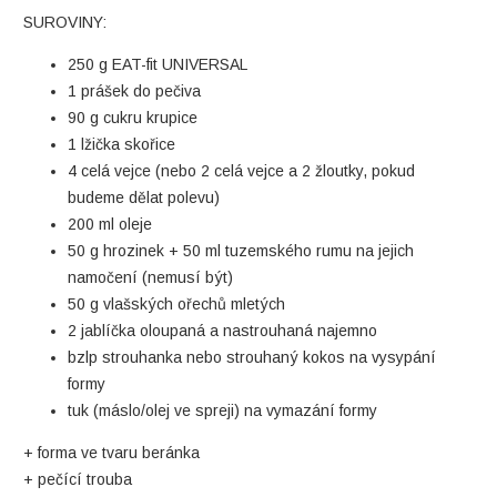
SUROVINY:
250 g EAT-fit UNIVERSAL
1 prášek do pečiva
90 g cukru krupice
1 lžička skořice
4 celá vejce (nebo 2 celá vejce a 2 žloutky, pokud
budeme dělat polevu)
200 ml oleje
50 g hrozinek + 50 ml tuzemského rumu na jejich
namočení (nemusí být)
50 g vlašských ořechů mletých
2 jablíčka oloupaná a nastrouhaná najemno
bzlp strouhanka nebo strouhaný kokos na vysypání
formy
tuk (máslo/olej ve spreji) na vymazání formy
+ forma ve tvaru beránka
+ pečící trouba