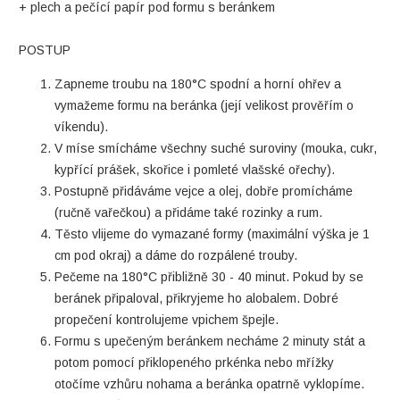
+ plech a pečící papír pod formu s beránkem
POSTUP
Zapneme troubu na 180°C spodní a horní ohřev a
vymažeme formu na beránka (její velikost prověřím o
víkendu).
V míse smícháme všechny suché suroviny (mouka, cukr,
kypřící prášek, skořice i pomleté vlašské ořechy).
Postupně přidáváme vejce a olej, dobře promícháme
(ručně vařečkou) a přidáme také rozinky a rum.
Těsto vlijeme do vymazané formy (maximální výška je 1
cm pod okraj) a dáme do rozpálené trouby.
Pečeme na 180°C přibližně 30 - 40 minut. Pokud by se
beránek připaloval, přikryjeme ho alobalem. Dobré
propečení kontrolujeme vpichem špejle.
Formu s upečeným beránkem necháme 2 minuty stát a
potom pomocí přiklopeného prkénka nebo mřížky
otočíme vzhůru nohama a beránka opatrně vyklopíme.