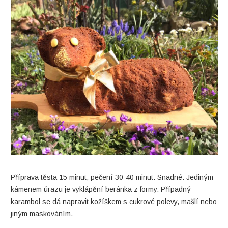
Příprava těsta 15 minut, pečení 30-40 minut. Snadné. Jediným
kámenem úrazu je vyklápění beránka z formy. Případný
karambol se dá napravit kožíškem s cukrové polevy, mašlí nebo
jiným maskováním.