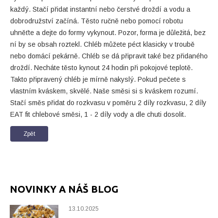
každý. Stačí přidat instantní nebo čerstvé droždí a vodu a
dobrodružství začíná. Těsto ručně nebo pomocí robotu
uhněťte a dejte do formy vykynout. Pozor, forma je důležitá, bez
ní by se obsah roztekl. Chléb můžete péct klasicky v troubě
nebo domácí pekárně. Chléb se dá připravit také bez přidaného
droždí. Necháte těsto kynout 24 hodin při pokojové teplotě.
Takto připravený chléb je mírně nakyslý. Pokud pečete s
vlastním kváskem, skvělé. Naše směsi si s kváskem rozumí.
Stačí směs přidat do rozkvasu v poměru 2 díly rozkvasu, 2 díly
EAT fit chlebové směsi, 1 - 2 díly vody a dle chuti dosolit.
Zpět
NOVINKY A NÁŠ BLOG
13.10.2025