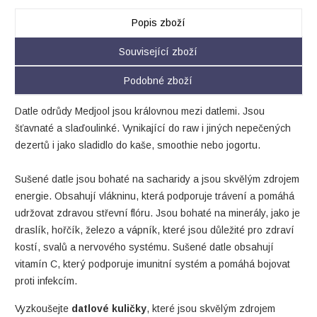
Popis zboží
Související zboží
Podobné zboží
Datle odrůdy Medjool jsou královnou mezi datlemi. Jsou
šťavnaté a slaďoulinké. Vynikající do raw i jiných nepečených
dezertů i jako sladidlo do kaše, smoothie nebo jogortu.
Sušené datle jsou bohaté na sacharidy a jsou skvělým zdrojem
energie. Obsahují vlákninu, která podporuje trávení a pomáhá
udržovat zdravou střevní flóru. Jsou bohaté na minerály, jako je
draslík, hořčík, železo a vápník, které jsou důležité pro zdraví
kostí, svalů a nervového systému. Sušené datle obsahují
vitamín C, který podporuje imunitní systém a pomáhá bojovat
proti infekcím.
Vyzkoušejte
datlové kuličky
, které jsou skvělým zdrojem