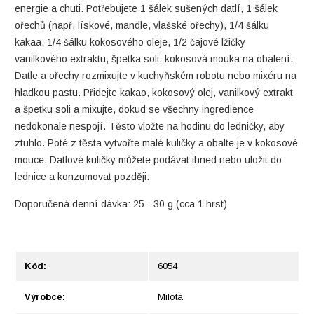
energie a chuti. Potřebujete 1 šálek sušených datlí, 1 šálek
ořechů (např. lískové, mandle, vlašské ořechy), 1/4 šálku
kakaa, 1/4 šálku kokosového oleje, 1/2 čajové lžičky
vanilkového extraktu, špetka soli, kokosová mouka na obalení.
Datle a ořechy rozmixujte v kuchyňském robotu nebo mixéru na
hladkou pastu. Přidejte kakao, kokosový olej, vanilkový extrakt
a špetku soli a mixujte, dokud se všechny ingredience
nedokonale nespojí. Těsto vložte na hodinu do ledničky, aby
ztuhlo. Poté z těsta vytvořte malé kuličky a obalte je v kokosové
mouce. Datlové kuličky můžete podávat ihned nebo uložit do
lednice a konzumovat později.
Doporučená denní dávka: 25 - 30 g (cca 1 hrst)
Kód:
6054
Výrobce:
Milota