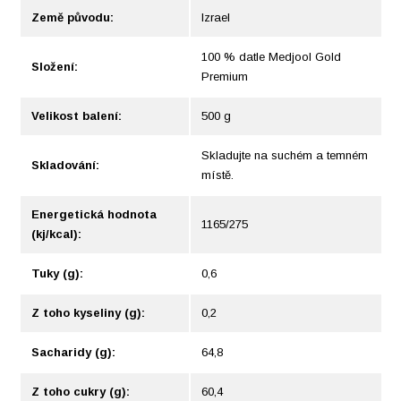
Země původu:
Izrael
100 % datle Medjool Gold
Složení:
Premium
Velikost balení:
500 g
Skladujte na suchém a temném
Skladování:
místě.
Energetická hodnota
1165/275
(kj/kcal):
Tuky (g):
0,6
Z toho kyseliny (g):
0,2
Sacharidy (g):
64,8
Z toho cukry (g):
60,4