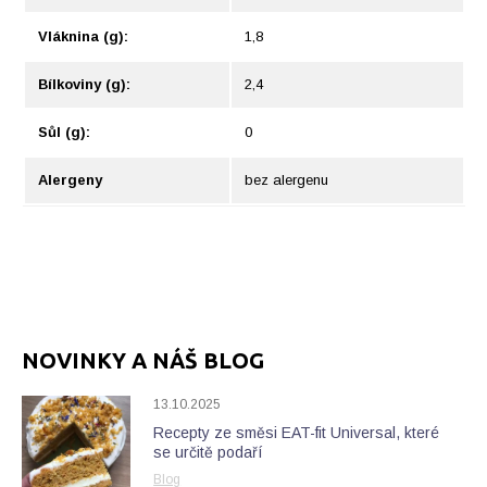
Vláknina (g):
1,8
Bílkoviny (g):
2,4
Sůl (g):
0
Alergeny
bez alergenu
NOVINKY A NÁŠ BLOG
13.10.2025
Recepty ze směsi EAT-fit Universal, které
se určitě podaří
Blog