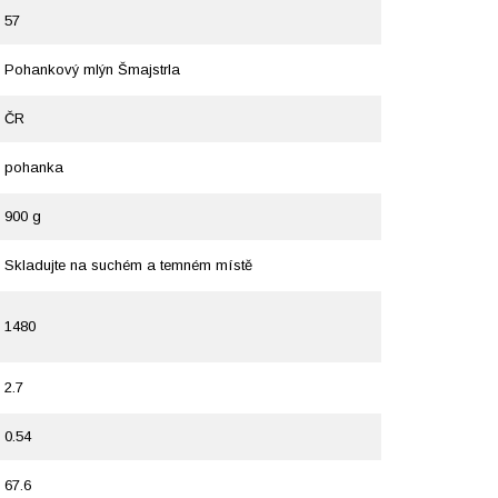
57
Pohankový mlýn Šmajstrla
ČR
pohanka
900 g
Skladujte na suchém a temném místě
1480
2.7
0.54
67.6