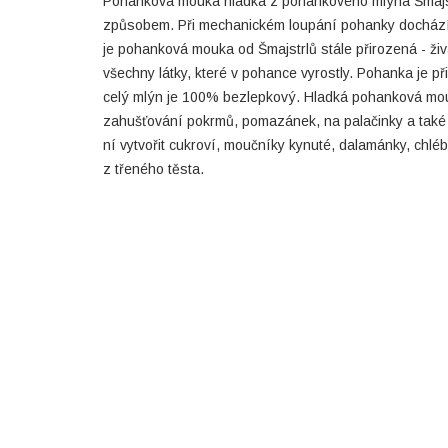
Pohanková mouka hladká z pohankového mlýna Šmajs
způsobem. Při mechanickém loupání pohanky dochází k
je pohanková mouka od Šmajstrlů stále přirozená - ži
všechny látky, které v pohance vyrostly. Pohanka je p
celý mlýn je 100% bezlepkový. Hladká pohanková mo
zahušťování pokrmů, pomazánek, na palačinky a také 
ní vytvořit cukroví, moučníky kynuté, dalamánky, chlé
z třeného těsta.