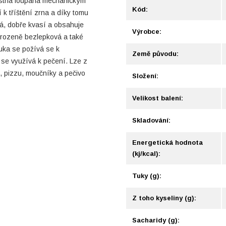
trla loupaná mechanickým
Kód:
 tříštění zrna a díky tomu
vá, dobře kvasí a obsahuje
Výrobce:
řirozeně bezlepková a také
uka se požívá se k
Země původu:
se využívá k pečení. Lze z
b, pizzu, moučníky a pečivo
Složení:
Velikost balení:
Skladování:
Energetická hodnota
(kj/kcal):
Tuky (g):
Z toho kyseliny (g):
Sacharidy (g):