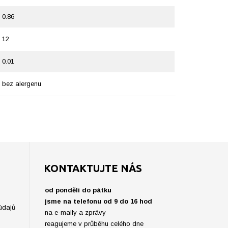
0.86
12
0.01
bez alergenu
KONTAKTUJTE NÁS
od pondělí do pátku
jsme na telefonu od 9 do 16 hod
údajů
na e-maily a zprávy
reagujeme v průběhu celého dne