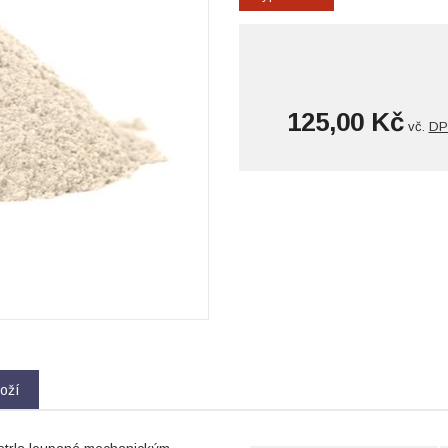
125,00 Kč
vč.
DP
oží