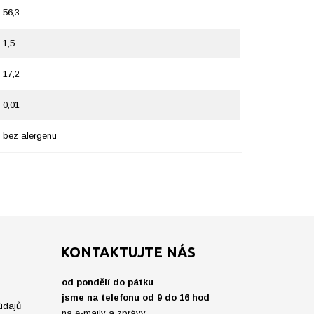
56,3
1,5
17,2
0,01
bez alergenu
KONTAKTUJTE NÁS
od pondělí do pátku
jsme na telefonu od 9 do 16 hod
údajů
na e-maily a zprávy