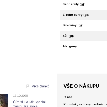
Sacharidy (g):
Z toho cukry (g):
Bílkoviny (g):
Sůl (g):
Alergeny
VŠE O NÁKUPU
Více článků
13.10.2025
O nás
Čím si EAT-fit Special
Podmínky ochrany osobních 
zasloužila svoje