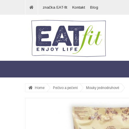
značka EAT-fit
Kontakt
Blog
Home
Pečivo a pečení
Mouky jednodruhové