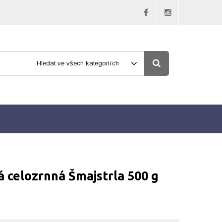
Hledat ve všech kategoriích
celozrnná Šmajstrla 500 g