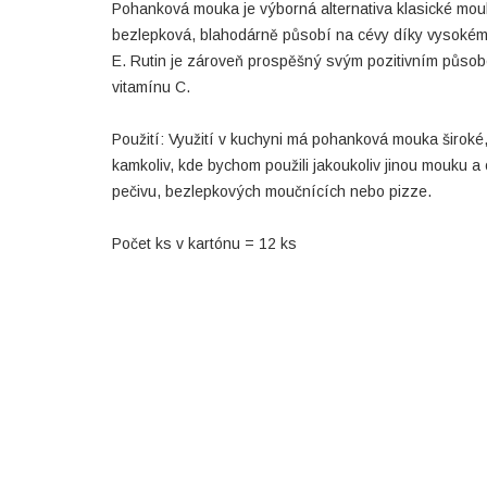
Pohanková mouka je výborná alternativa klasické mouk
bezlepková, blahodárně působí na cévy díky vysokém
E. Rutin je zároveň prospěšný svým pozitivním půso
vitamínu C.
Použití: Využití v kuchyni má pohanková mouka široké,
kamkoliv, kde bychom použili jakoukoliv jinou mouku a 
pečivu, bezlepkových moučnících nebo pizze.​
Počet ks v kartónu = 12 ks