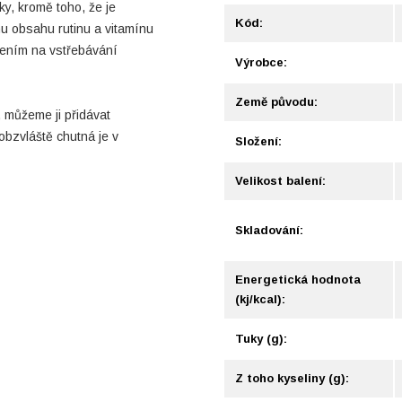
y, kromě toho, že je
Kód:
u obsahu rutinu a vitamínu
bením na vstřebávání
Výrobce:
Země původu:
 můžeme ji přidávat
obzvláště chutná je v
Složení:
Velikost balení:
Skladování:
Energetická hodnota
(kj/kcal):
Tuky (g):
Z toho kyseliny (g):