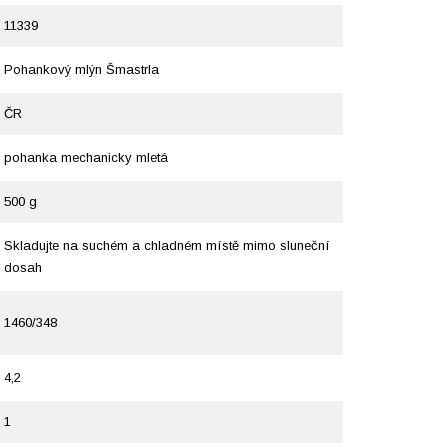
11339
Pohankový mlýn Šmastrla
ČR
pohanka mechanicky mletá
500 g
Skladujte na suchém a chladném místě mimo sluneční
dosah
1460/348
4,2
1