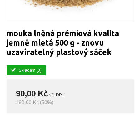
mouka lněná prémiová kvalita
jemně mletá 500 g - znovu
uzavíratelný plastový sáček
Skladem (3)
90,00 Kč
vč.
DPH
180,00 Kč
(50%)