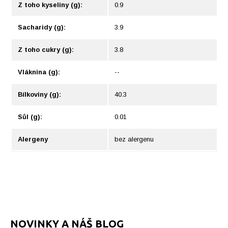
Z toho kyseliny (g):
0.9
Sacharidy (g):
3.9
Z toho cukry (g):
3.8
Vláknina (g):
--
Bílkoviny (g):
40.3
Sůl (g):
0.01
Alergeny
bez alergenu
NOVINKY A NÁŠ BLOG