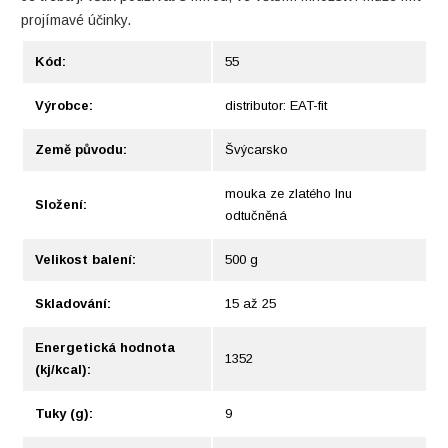
projímavé účinky.
Kód:
55
Výrobce:
distributor: EAT-fit
Země původu:
Švýcarsko
mouka ze zlatého lnu
Složení:
odtučněná
Velikost balení:
500 g
Skladování:
15 až 25
Energetická hodnota
1352
(kj/kcal):
Tuky (g):
9