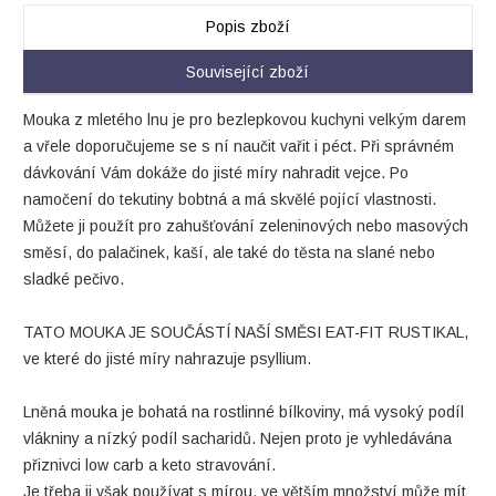
Popis zboží
Související zboží
Mouka z mletého lnu je pro bezlepkovou kuchyni velkým darem
a vřele doporučujeme se s ní naučit vařit i péct. Při správném
dávkování Vám dokáže do jisté míry nahradit vejce. Po
namočení do tekutiny bobtná a má skvělé pojící vlastnosti.
Můžete ji použít pro zahušťování zeleninových nebo masových
směsí, do palačinek, kaší, ale také do těsta na slané nebo
sladké pečivo.
TATO MOUKA JE SOUČÁSTÍ NAŠÍ SMĚSI EAT-FIT RUSTIKAL,
ve které do jisté míry nahrazuje psyllium.
Lněná mouka je bohatá na rostlinné bílkoviny, má vysoký podíl
vlákniny a nízký podíl sacharidů. Nejen proto je vyhledávána
přiznivci low carb a keto stravování.
Je třeba ji však používat s mírou, ve větším množství může mít