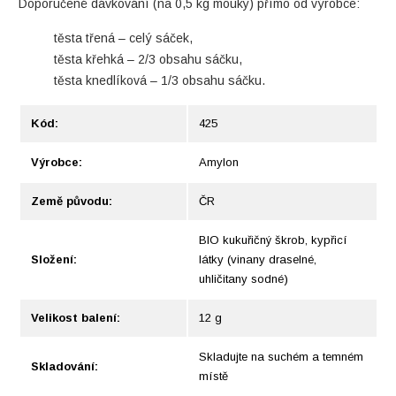
Doporučené dávkování (na 0,5 kg mouky) přímo od výrobce:
těsta třená – celý sáček,
těsta křehká – 2/3 obsahu sáčku,
těsta knedlíková – 1/3 obsahu sáčku.
Kód:
425
Výrobce:
Amylon
Země původu:
ČR
BIO kukuřičný škrob, kypřicí
Složení:
látky (vinany draselné,
uhličitany sodné)
Velikost balení:
12 g
Skladujte na suchém a temném
Skladování:
místě