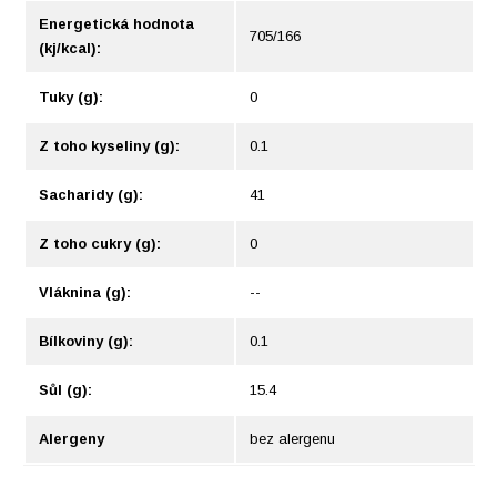
Energetická hodnota
705/166
(kj/kcal):
Tuky (g):
0
Z toho kyseliny (g):
0.1
Sacharidy (g):
41
Z toho cukry (g):
0
Vláknina (g):
--
Bílkoviny (g):
0.1
Sůl (g):
15.4
Alergeny
bez alergenu