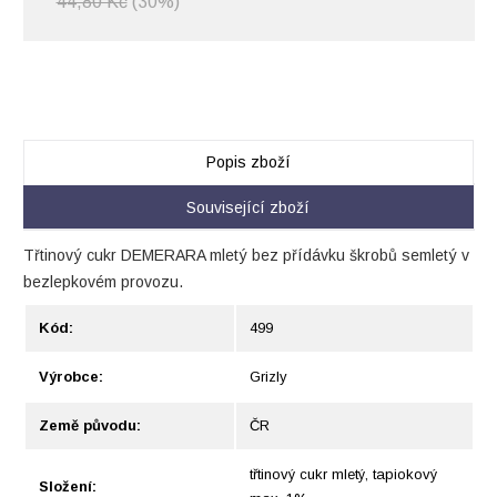
44,80 Kč
(30%)
Popis zboží
Související zboží
Třtinový cukr DEMERARA mletý bez přídávku škrobů semletý v
bezlepkovém provozu.
Kód:
499
Výrobce:
Grizly
Země původu:
ČR
třtinový cukr mletý, tapiokový
Složení: