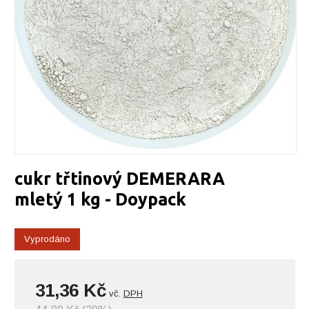
cukr třtinový DEMERARA
mletý 1 kg - Doypack
Vyprodáno
31,36 Kč
vč.
DPH