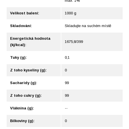
max. 1%
Velikost balení:
1000 g
Skladování:
Skladujte na suchém místě
Energetická hodnota
1675,8/399
(kj/kcal):
Tuky (g):
0,1
Z toho kyseliny (g):
0
Sacharidy (g):
99
Z toho cukry (g):
99
Vláknina (g):
--
Bílkoviny (g):
0