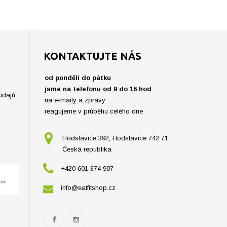
KONTAKTUJTE NÁS
od pondělí do pátku
jsme na telefonu od 9 do 16 hod
údajů
na e-maily a zprávy
reagujeme v průběhu celého dne
Hodslavice 392, Hodslavice 742 71,
Česká republika
+420 601 374 907
info@eatfitshop.cz