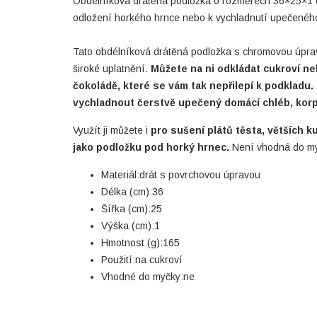
Obdélníková drátěná podložka o rozměrech 36×25×1 cm
odložení horkého hrnce nebo k vychladnutí upečeného
Tato obdélníková drátěná podložka s chromovou úprav
široké uplatnění.
Můžete na ni odkládat cukroví n
čokoládě, které se vám tak nepřilepí k podkladu. 
vychladnout čerstvě upečený domácí chléb, kor
Využít ji můžete i
pro sušení plátů těsta, větších k
jako podložku pod horký hrnec.
Není vhodná do my
Materiál:drát s povrchovou úpravou
Délka (cm):36
Šířka (cm):25
Výška (cm):1
Hmotnost (g):165
Použití:na cukroví
Vhodné do myčky:ne