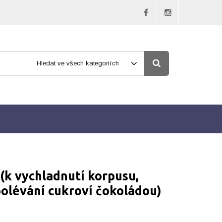
Hledat ve všech kategoriích
(k vychladnutí korpusu,
polévání cukroví čokoládou)