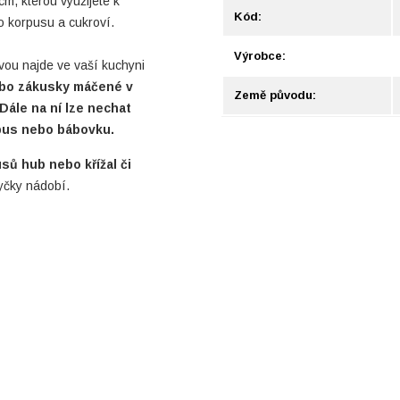
, kterou využijete k
Kód:
 korpusu a cukroví.
Výrobce:
ou najde ve vaší kuchyni
ebo zákusky máčené v
Země původu:
Dále na ní lze nechat
pus nebo bábovku.
usů hub nebo křížal či
čky nádobí.