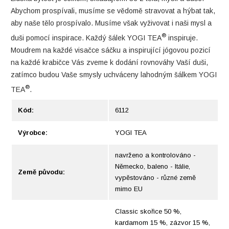
Abychom prospívali, musíme se vědomě stravovat a hýbat tak,
aby naše tělo prospívalo. Musíme však vyživovat i naši mysl a
®
duši pomocí inspirace. Každý šálek YOGI TEA
inspiruje.
Moudrem na každé visačce sáčku a inspirující jógovou pozicí
na každé krabičce Vás zveme k dodání rovnováhy Vaší duši,
zatímco budou Vaše smysly uchváceny lahodným šálkem YOGI
®
TEA
.
Kód:
6112
Výrobce:
YOGI TEA
navrženo a kontrolováno -
Německo, baleno - Itálie,
Země původu:
vypěstováno - různé země
mimo EU
Classic skořice 50 %,
kardamom 15 %, zázvor 15 %,