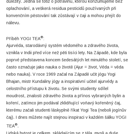
důležitý. Jedná se totiž o potravinu, kterou konzumujeme bez
oplachování, a veškerá residua pesticidů používaných při
konvenčním pěstování tak zůstávají v čaji a mohou přejít do
nálevu.
®
Příběh YOGI TEA
:
Ajurvéda, starodávný systém vědomého a zdravého života,
vznikla v Indii před více než pěti tisíci lety. Na Západě, kde byla
poprvé představena koncem šedesátých let minulého století, se
často označuje jako nauka o životě (Ajur = život, Véda = věda
nebo nauka). V roce 1969 začal na Západě učit jógu Yogi
Bhajan, mistr Kundaliny jógy a inspirativní učitel ajurvédy a
celostního přístupu k životu. Se svými studenty sdílel
moudrost, znalosti zdravého života a přínos vybraných bylin a
koření, zatímco jim podával zklidňující voňavý kořeněný čaj,
kterému začali studenti láskyplně říkat Yogi Tea (neboli jogínův
čaj). I dnes můžete najít stejnou inspiraci v každém šálku YOGI
®
TEA
.
Lidská bytost je celkem, skládajícím se z těla, mysli a duše.