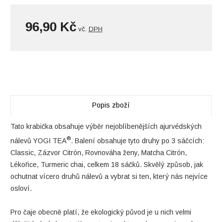
96,90 Kč
vč.
DPH
Popis zboží
Tato krabička obsahuje výběr nejoblíbenějších ajurvédských
®
nálevů YOGI TEA
. Balení obsahuje tyto druhy po 3 sáčcích:
Classic, Zázvor Citrón, Rovnováha ženy, Matcha Citrón,
Lékořice, Turmeric chai, celkem 18 sáčků. Skvělý způsob, jak
ochutnat vícero druhů nálevů a vybrat si ten, který nás nejvíce
osloví.
Pro čaje obecně platí, že ekologický původ je u nich velmi