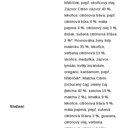
hřebíček, pepř, skořicový olej,
Zázvor Citrón zázvor 43 %,
lékořice, citrónová tráva, pepř,
citrónová kůra 4 %, máta
peprná 4 %, citrónový olej 3 %,
ibišek, sušená citrónová šťáva
2 %*, Rovnováha ženy listy
maliníku 35 %, lékořice,
verbena citrónová 13 %,
skořice, meduňka, zázvor,
tymián, květy levandule,
oregano, kardamom, pepř,
hřebíček*, Matcha Citrón
(ochucený čaj) zelený čaj
(tencha 43 %, sencha 10 %,
matcha 2 %), limetka 9 %,
lékořice, citrónová tráva 9 %,
Složení:
máta peprná, pepř, sušená
citrónová šťáva 3 %, guarana,
citrónový olej, verbena