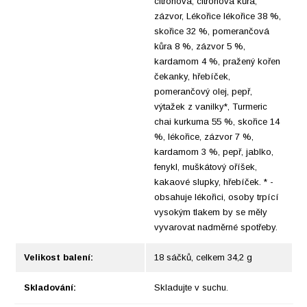
citrónová, citrónová kůra,
zázvor, Lékořice lékořice 38 %,
skořice 32 %, pomerančová
kůra 8 %, zázvor 5 %,
kardamom 4 %, pražený kořen
čekanky, hřebíček,
pomerančový olej, pepř,
výtažek z vanilky*, Turmeric
chai kurkuma 55 %, skořice 14
%, lékořice, zázvor 7 %,
kardamom 3 %, pepř, jablko,
fenykl, muškátový oříšek,
kakaové slupky, hřebíček. * -
obsahuje lékořici, osoby trpící
vysokým tlakem by se měly
vyvarovat nadměrné spotřeby.
Velikost balení:
18 sáčků, celkem 34,2 g
Skladování:
Skladujte v suchu.