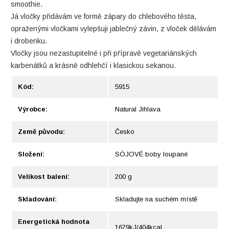
smoothie.
Já vločky přidávám ve formě zápary do chlebového těsta,
opraženými vločkami vylepšuji jablečný závin, z vloček dělávám
i drobenku.
Vločky jsou nezastupitelné i při přípravě vegetariánských
karbenátků a krásně odhlehčí i klasickou sekanou.
Kód:
5915
Výrobce:
Natural Jihlava
Země původu:
Česko
Složení:
SÓJOVÉ boby loupané
Velikost balení:
200 g
Skladování:
Skladujte na suchém místě
Energetická hodnota
1679kJ/404kcal