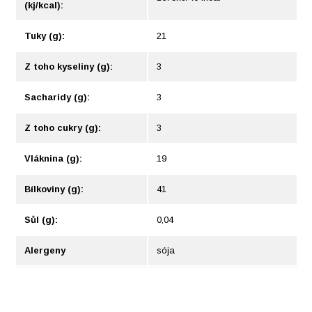
(kj/kcal):
Tuky (g):
21
Z toho kyseliny (g):
3
Sacharidy (g):
3
Z toho cukry (g):
3
Vláknina (g):
19
Bílkoviny (g):
41
Sůl (g):
0,04
Alergeny
sója