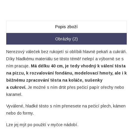
Popis zboží
Obrázky (2)
Nerezový váleček bez rukojetí si oblíbili hlavně pekaři a cukráři.
Díky hladkému materiálu se těsto téměř nelepí a výborně se s
ním pracuje.
Má délku 40 cm, je tedy vhodný k válení těsta
na pizzu, k rozvalování fondánu, modelovací hmoty, ale i k
běžnému zpracování těsta na koláče, sušenky
a cukroví.
Je možné s ním drtit přes pečicí papír ořechy nebo
karamel.
Vyválené, hladké těsto s ním přenesete na pečicí plech, kámen
nebo do formy.
Lze jej mýt po použití v myčce nádobí.