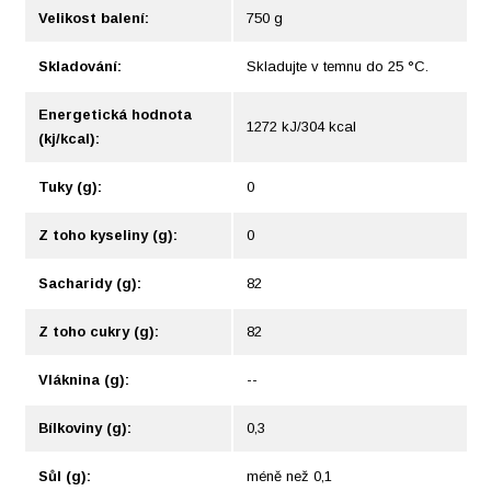
Velikost balení:
750 g
Skladování:
Skladujte v temnu do 25 °C.
Energetická hodnota
1272 kJ/304 kcal
(kj/kcal):
Tuky (g):
0
Z toho kyseliny (g):
0
Sacharidy (g):
82
Z toho cukry (g):
82
Vláknina (g):
--
Bílkoviny (g):
0,3
Sůl (g):
méně než 0,1