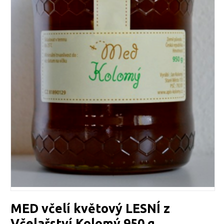
MED včelí květový LESNÍ z
Včelařství Kolomý 950 g