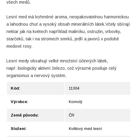
všech medů.
Lesní med má kořeněné aroma, neopakovatelnou harmonickou
a lahodnou chuť a vysoký obsah minerálních látek.Včely sbírají
nektar jak na květech například maliníku, ostružin, vrbovky,
starčeků, tak i na stromech smrků, jedlí a javorů v podobě
medové rosy.
Lesní medy obsahují velké množství účinných látek,
např. biologicky aktivní železo, což výrazně posiluje celý
organismus a nervový systém.
Kód:
11304
Výrobce:
Komolý
Země původu:
ČR
Složení:
Květový med lesní