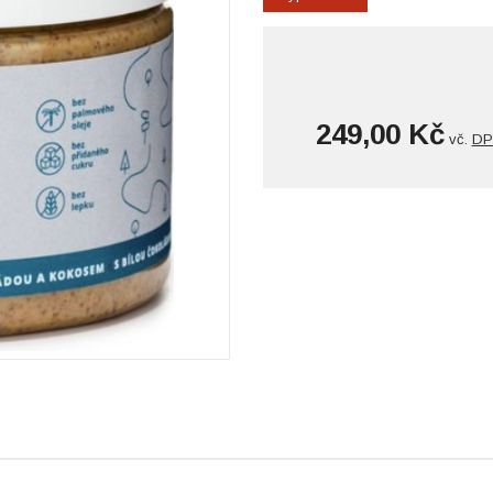
249,00 Kč
vč.
DP