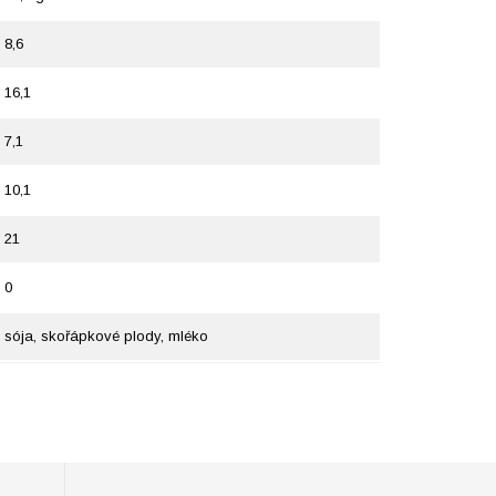
8,6
16,1
7,1
10,1
21
0
sója, skořápkové plody, mléko