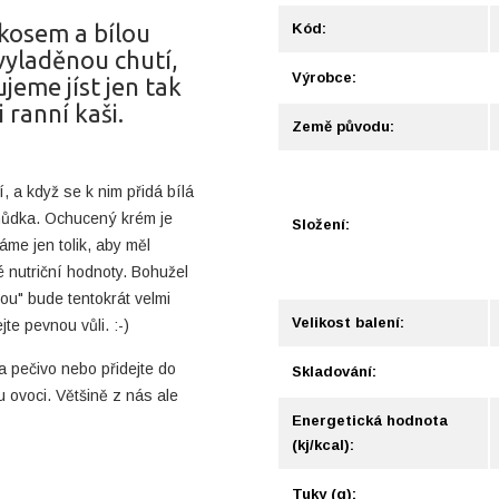
kosem a bílou
Kód:
vyladěnou chutí,
Výrobce:
jeme jíst jen tak
 ranní kaši.
Země původu:
, a když se k nim přidá bílá
hůdka.
Ochucený krém je
Složení:
me jen tolik, aby měl
 nutriční hodnoty. Bohužel
ou" bude tentokrát velmi
Velikost balení:
te pevnou vůli. :-)
a pečivo nebo přidejte do
Skladování:
 ovoci. Většině z nás ale
Energetická hodnota
(kj/kcal):
Tuky (g):