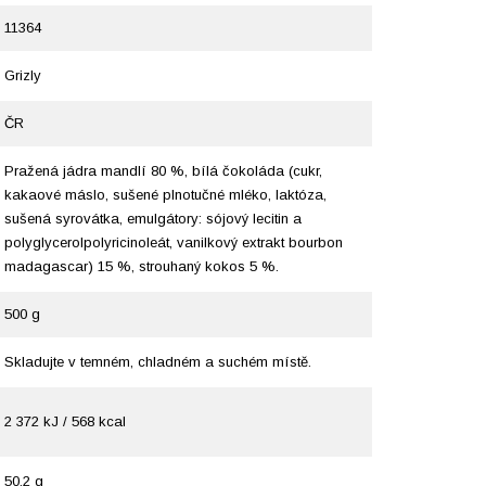
11364
Grizly
ČR
Pražená jádra mandlí 80 %, bílá čokoláda (cukr,
kakaové máslo, sušené plnotučné mléko, laktóza,
sušená syrovátka, emulgátory: sójový lecitin a
polyglycerolpolyricinoleát, vanilkový extrakt bourbon
madagascar) 15 %, strouhaný kokos 5 %.
500 g
Skladujte v temném, chladném a suchém místě.
2 372 kJ / 568 kcal
50,2 g