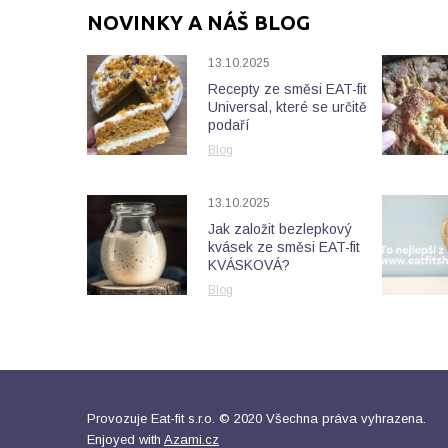
NOVINKY A NÁŠ BLOG
13.10.2025
Recepty ze směsi EAT-fit
Universal, které se určitě
podaří
Blog
13.10.2025
Jak založit bezlepkový
kvásek ze směsi EAT-fit
KVÁSKOVÁ?
Blog
Provozuje Eat-fit s.r.o. © 2020 Všechna práva vyhrazena.
Enjoyed with
Azami.cz