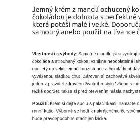
Jemný krém z mandlí ochucený ko
čokoládou je dobrota s perfektně 
která potěší malé i velké. Doporuču
samotný anebo použít na lívance či
Vlastnosti a výhody:
Samotné
mandle jsou vynikající
čokoláda a strouhaný kokos, vznikne neodolatelná la
namletý do velmi jemné konzistence a čokolády přidává
vyváženou sladkou chuť. Zároveň si zachovává skvělé
jedno z pravidel zdravého životního stylu "všeho s mír
těžké dodržet, takže si před otevřením másla nachystej
Použití:
Krém si dejte spolu s palačinkami, namažte n
ranní kaše. Výborně se hodí k nakrájenému čerstvému
bude pravděpodobně stačit jen lžička.