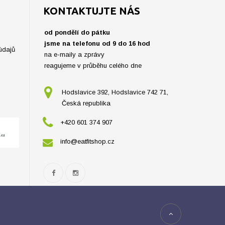
KONTAKTUJTE NÁS
od pondělí do pátku
jsme na telefonu od 9 do 16 hod
údajů
na e-maily a zprávy
reagujeme v průběhu celého dne
Hodslavice 392, Hodslavice 742 71,
Česká republika
+420 601 374 907
info@eatfitshop.cz