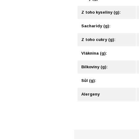
Z toho kyseliny (g):
Sacharidy (g):
Z toho cukry (g):
Vláknina (g):
Bílkoviny (g):
Sůl (g):
Alergeny